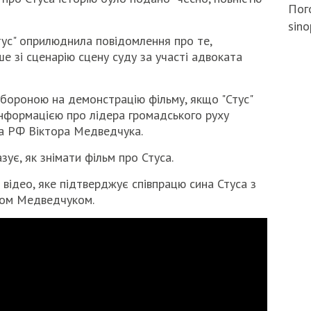
Пого
sino
тус" оприлюднила повідомлення про те,
е зі сценарію сцену суду за участі адвоката
бороною на демонстрацію фільму, якщо "Стус"
нформацією про лідера громадського руху
нта РФ Віктора Медведчука.
зує, як знімати фільм про Стуса.
ідео, яке підтверджує співпрацю сина Стуса з
ром Медведчуком.