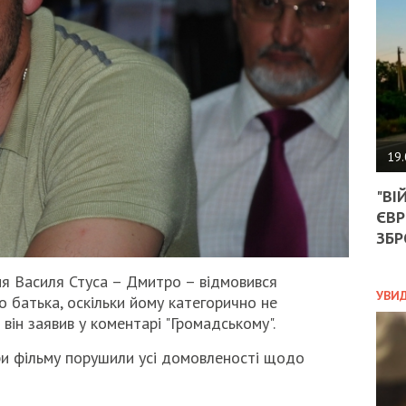
АГЕ
УГО
РОЗ
НА
ЗАК
ЭКО
19.
ТРА
"ВІ
ОБГ
ЄВР
СКА
САН
ЗБР
ПРО
“ПІ
зня Василя Стуса – Дмитро – відмовився
ПОТ
УВИ
о батька, оскільки йому категорично не
він заявив у коментарі "Громадському".
и фільму порушили усі домовленості щодо
ПОЛ
УКР