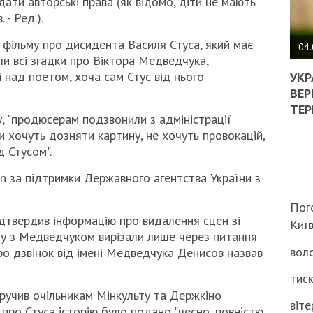
ати авторські права (як відомо, діти не мають
 - Ред.).
ПОЛ
 фільму про дисидента Василя Стуса, який має
ВИМ
04.
ли всі згадки про Віктора Медведчука,
ЖОР
і над поетом, хоча сам Стус від нього
РЕА
УКР
ВЛА
ВЕР
НА
ТЕР
ВБИ
су, "продюсерам подзвонили з адміністрації
ВІЙ
 хочуть дозняти картину, не хочуть провокацій,
ТЦК
д Стусом".
 за підтримки Державного агентства України з
Пог
дтвердив інформацію про видалення сцен зі
Киї
ену з Медведчуком вирізали лише через питання
воло
о дзвінок від імені Медведчука Денисов назвав
тиск
ручив очільникам Мінкульту та Держкіно
віте
 про Стуса історію було подано "чесно, повністю