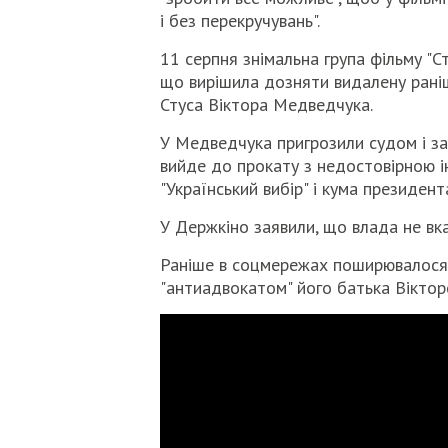
і без перекручувань".
11 серпня знімальна група фільму "С
що вирішила дозняти видалену раніш
Стуса Віктора Медведчука.
У Медведчука пригрозили судом і за
вийде до прокату з недостовірною і
"Український вибір" і кума президе
У Держкіно заявили, що влада не вка
Раніше в соцмережах поширювалося в
"антиадвокатом" його батька Вікто