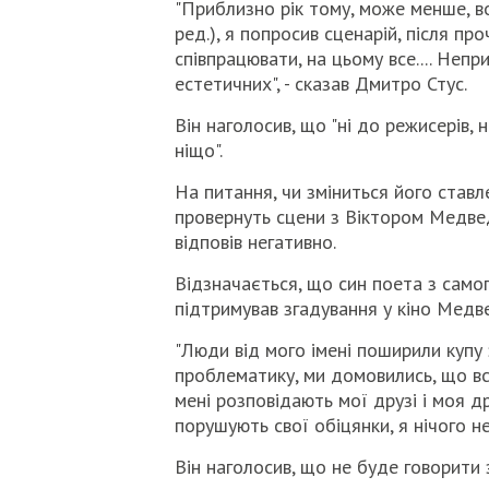
"Приблизно рік тому, може менше, в
ред.), я попросив сценарій, після пр
співпрацювати, на цьому все.... Непри
естетичних", - сказав Дмитро Стус.
Він наголосив, що "ні до режисерів, 
ніщо".
На питання, чи зміниться його ставл
провернуть сцени з Віктором Медвед
відповів негативно.
Відзначається, що син поета з само
підтримував згадування у кіно Медв
"Люди від мого імені поширили купу 
проблематику, ми домовились, що все
мені розповідають мої друзі і моя д
порушують свої обіцянки, я нічого не
Він наголосив, що не буде говорити 