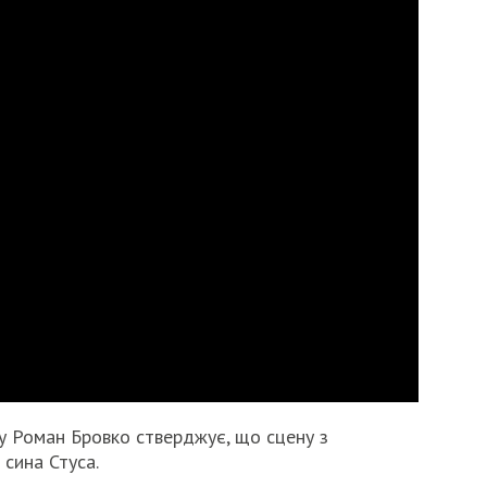
му Роман Бровко стверджує, що сцену з
сина Стуса.