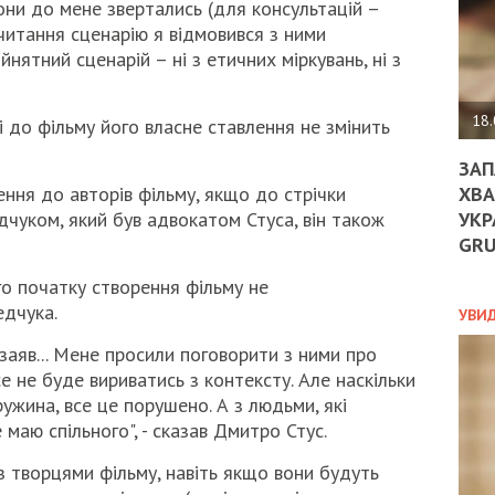
они до мене звертались (для консультацій –
ДО
ЄС
очитання сценарію я відмовився з ними
ЗНИ
йнятний сценарій – ні з етичних міркувань, ні з
ЕКО
УГО
-
18.
ні до фільму його власне ставлення не змінить
ОРБ
ЗАП
ХВА
ення до авторів фільму, якщо до стрічки
УКР
чуком, який був адвокатом Стуса, він також
ПОЛ
GR
ПРО
го початку створення фільму не
ДОГ
едчука.
УХИ
УВИ
ШАБ
заяв... Мене просили поговорити з ними про
ТА
НІК
 не буде вириватись з контексту. Але наскільки
НОВ
ружина, все це порушено. А з людьми, які
ПОД
 маю спільного", - сказав Дмитро Стус.
СПР
з творцями фільму, навіть якщо вони будуть