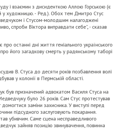
- суду і взаємин з дисиденткою Аллою Горською (є
й у художницю. - Ред.). Обох тем Дмитро Стус
дведчуком і Стусом-молодшим налагоджені
ливо, спроби Віктора виправдати себе", - сказав
є про останні дні життя геніального українського
 про його загадкову смерть у радянському таборі
асудив В. Стуса до десяти років позбавлення волі
ідбував у колонії в Пермській області.
ук був призначений адвокатом Василя Стуса на
Медведчуку було 26 років. Сам Стус протестував
г домогтися заміни захисника. У виступі перед
лочини підсудного заслуговують покарання.
став убивчим. Саме сцена несправедливого
ведчук зайняв позицію звинувачення, повинна