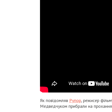
Як повідомляв
Рупор
, режисер філь
Медведчуком прибрали на прохання 