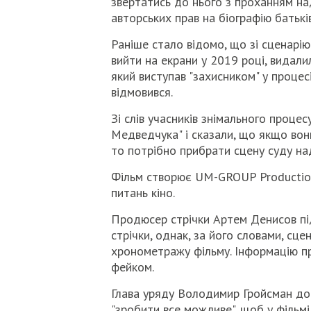
звертатись до нього з проханням над
авторських прав на біографію батьків.
Раніше стало відомо, що зі сценарію
вийти на екрани у 2019 році, видали
який виступав "захисником" у процес
відмовився.
Зі слів учасників знімального проце
Медведчука" і сказали, що якщо вони
то потрібно прибрати сцену суду на
Фільм створює UM-GROUP Production
питань кіно.
Продюсер стрічки Артем Денисов пі
стрічки, однак, за його словами, сц
хронометражу фільму. Інформацію пр
фейком.
Глава уряду Володимир Гройсман до
"зробити все можливе", щоб у фільмі