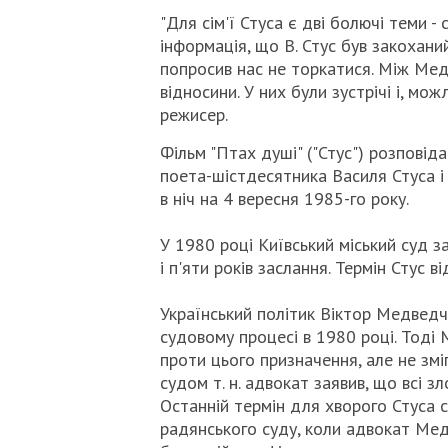
"Для сім'ї Стуса є дві болючі теми 
інформація, що В. Стус був закохани
попросив нас не торкатися. Між Ме
відносини. У них були зустрічі і, мож
режисер.
Фільм "Птах душі" ("Стус") розповіда
поета-шістдесятника Василя Стуса і
в ніч на 4 вересня 1985-го року.
У 1980 році Київський міський суд з
і п'яти років заслання. Термін Стус в
Український політик Віктор Медведч
судовому процесі в 1980 році. Тоді 
проти цього призначення, але не змі
судом т. н. адвокат заявив, що всі з
Останній термін для хворого Стуса 
радянського суду, коли адвокат Мед