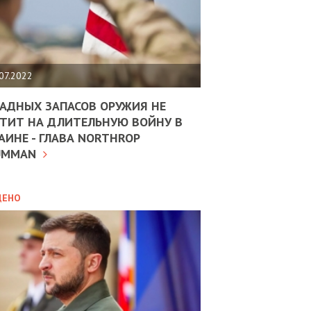
ЩИТЬ
НОМІКУ
РЩИНИ
07.2022
АН
АДНЫХ ЗАПАСОВ ОРУЖИЯ НЕ
ТИТ НА ДЛИТЕЛЬНУЮ ВОЙНУ В
АИНЕ - ГЛАВА NORTHROP
ИТИКА
10.02.2025
UMMAN
МВС
ДОВЖУЄ
АНЯТИ
ЛЯНТІВ
ДЕНО
УНІНА
ОЛОВА:
І
РОБИЦІ
АВ