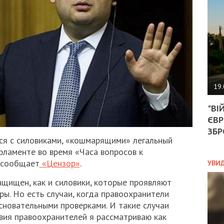
АГЕ
УГО
РОЗ
НА
ЗАК
ЭКО
19.
ТРА
"ВІ
ОБГ
ЄВР
СКА
САН
ЗБР
я с силовиками, «кошмарящими» легальный
ПРО
“ПІ
арламенте во время «Часа вопросов к
ПОТ
 сообщает
«Цензор»
.
УВИ
ащищен, как и силовики, которые проявляют
ы. Но есть случаи, когда правоохранители
ПОЛ
сновательными проверками. И такие случаи
твия правоохранителей я рассматриваю как
УКР