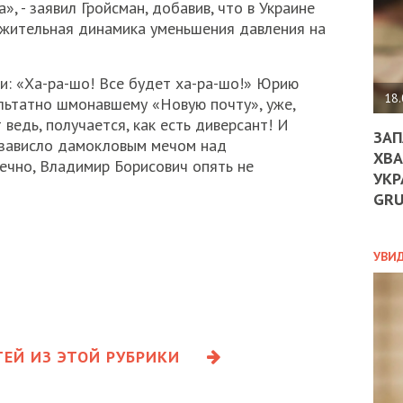
ДО
, - заявил Гройсман, добавив, что в Украине
ЄС
ожительная динамика уменьшения давления на
ЗНИ
ЕКО
УГО
ки: «Ха-ра-шо! Все будет ха-ра-шо!» Юрию
-
18.
льтатно шмонавшему «Новую почту», уже,
ОРБ
 ведь, получается, как есть диверсант! И
ЗАП
 зависло дамокловым мечом над
ХВА
нечно, Владимир Борисович опять не
УКР
ПОЛ
GR
ПРО
ДОГ
УХИ
УВИ
ШАБ
ТА
НІК
НОВ
ПОД
ЕЙ ИЗ ЭТОЙ РУБРИКИ
СПР