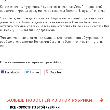
Кстати, известный украинский художник и писатель Лесь Подервянский
прокомментировал фразу министра культуры Евгения Нищука о "генетике".
"Так и есть, это правда. Я согласен. Туда завезли людей. Здесь не о чем
даже спорить. Этими людьми никто не занимался. Они как были, так и
остались русскими совками. И всем министерствам было на них насрать. Вот
и имеем "ДНР", – заявил Подервянский.
"Это девичья психология – слушать только комплименты. С украинцами
вообще очень сложно. Но какими бы они не были – они наши", – уточнил
он.
Общее количество просмотров:
4477
Facebook
Twitter
Google+
БОЛЬШЕ НОВОСТЕЙ ИЗ ЭТОЙ РУБРИКИ
ВСЕ НОВОСТИ ИЗ ЭТОЙ РУБРИКИ