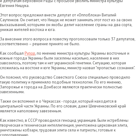
и депутатам Верховной Рады с просьбой уволить министра культуры
Евгения Нищука.
Этот вопрос предложил внести депутат от «Оппоблока» Виталий
Саутенков. Он считает, что Нищук не может занимать этот пост из-за своих
высказываний, которыми он якобы делит население страны на два сорта,
унижая жителей востока и юга.
За внесение этого вопроса в повестку проголосовали только 37 депутатов,
соответственно – решение принято не было.
Как сообщал
Рупор
, по мнению министра культуры Украины восточные и
южные города Украины были заселены насильно, население в них
завозилось, поэтому там и нет украинской генетики. Ситуацию, которая
сложилась на востоке и юге Украины, министр назвал "пропастью сознания".
Он пояснил, что руководство Совесткого Союза специально проводило
такую политику и применяло подобные технологии. По его мнению,
Запорожье и города на Донбассе являются практически полностью
завезенными.
Также он вспомнил и о Черкассах - городе, который находится в
центральной части Украины. По его словам, даже Шевченковский край
является наполовину завезенным.
Как известно, в СССР проводился геноцид украинцев. Были истреблены
творческая и техническая интеллигенция, уничтожена церковная элита,
уничтожены кобзари, трудовая элита села и патриоты, готовые к
сопротивлению.