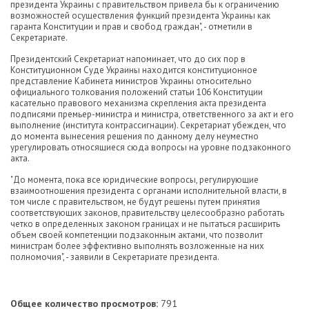
президента Украины с правительством привела бы к ограничению
возможностей осуществления функций президента Украины как
гаранта Конституции и прав и свобод граждан", - отметили в
Секретариате.
Президентский Секретариат напоминает, что до сих пор в
Конституционном Суде Украины находится конституционное
представление Кабинета министров Украины относительно
официального толкования положений статьи 106 Конституции
касательно правового механизма скрепления акта президента
подписями премьер-министра и министра, ответственного за акт и его
выполнение (института контрассигнации). Секретариат убежден, что
до момента вынесения решения по данному делу неуместно
урегулировать относящиеся сюда вопросы на уровне подзаконного
акта.
"До момента, пока все юридические вопросы, регулирующие
взаимоотношения президента с органами исполнительной власти, в
том числе с правительством, не будут решены путем принятия
соответствующих законов, правительству целесообразно работать
четко в определенных законом границах и не пытаться расширить
объем своей компетенции подзаконным актами, что позволит
министрам более эффективно выполнять возложенные на них
полномочия", - заявили в Секретариате президента.
Общее количество просмотров:
791