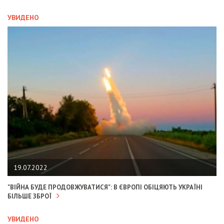
УВИДЕНО
19.07.2022
"ВІЙНА БУДЕ ПРОДОВЖУВАТИСЯ": В ЄВРОПІ ОБІЦЯЮТЬ УКРАЇНІ
БІЛЬШЕ ЗБРОЇ
УВИДЕНО