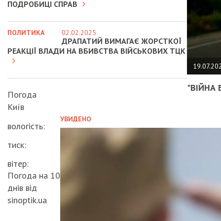
ПОДРОБИЦІ СПРАВ
ПОЛИТИКА
02.02.2025
ДРАПАТИЙ ВИМАГАЄ ЖОРСТКОЇ
РЕАКЦІЇ ВЛАДИ НА ВБИВСТВА ВІЙСЬКОВИХ ТЦК
19.07.20
"ВІЙНА 
Погода
Київ
УВИДЕНО
вологість:
тиск:
вітер:
Погода на 10
днів від
sinoptik.ua