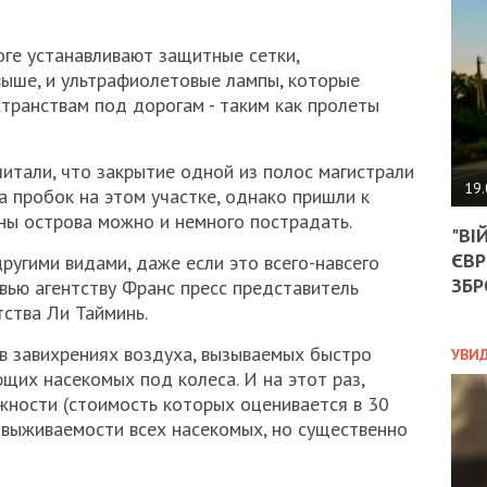
АГЕ
УГО
РОЗ
оге устанавливают защитные сетки,
НА
ыше, и ультрафиолетовые лампы, которые
ЗАК
транствам под дорогам - таким как пролеты
читали, что закрытие одной из полос магистрали
ЭКО
19.
а пробок на этом участке, однако пришли к
ТРА
ны острова можно и немного пострадать.
"ВІ
ОБГ
ЄВР
СКА
ругими видами, даже если это всего-навсего
САН
ЗБР
рвью агентству Франс пресс представитель
ПРО
ства Ли Тайминь.
“ПІ
ПОТ
в завихрениях воздуха, вызываемых быстро
УВИ
их насекомых под колеса. И на этот раз,
жности (стоимость которых оценивается в 30
выживаемости всех насекомых, но существенно
ПОЛ
УКР