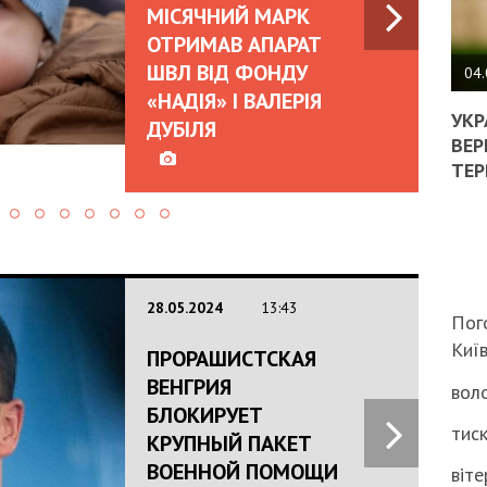
МІСЯЧНИЙ МАРК
ПОЛ
ОТРИМАВ АПАРАТ
ШВЛ ВІД ФОНДУ
ВИМ
04.
ЖОР
«НАДІЯ» І ВАЛЕРІЯ
РЕА
УКР
ДУБІЛЯ
ВЛА
ВЕР
НА
ТЕР
ВБИ
ВІЙ
ТЦК
28.05.2024
13:43
Пог
Киї
ПРОРАШИСТСКАЯ
ВЕНГРИЯ
воло
БЛОКИРУЕТ
тиск
КРУПНЫЙ ПАКЕТ
ВОЕННОЙ ПОМОЩИ
віте