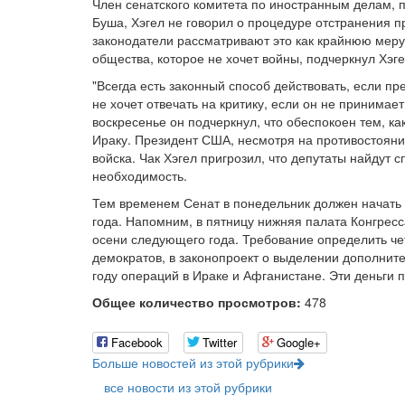
Член сенатского комитета по иностранным делам, 
Буша, Хэгел не говорил о процедуре отстранения п
законодатели рассматривают это как крайнюю меру
общества, которое не хочет войны, подчеркнул Хэге
"Всегда есть законный способ действовать, если пр
не хочет отвечать на критику, если он не принимае
воскресенье он подчеркнул, что обеспокоен тем, к
Ираку. Президент США, несмотря на противостояни
войска. Чак Хэгел пригрозил, что депутаты найдут с
необходимость.
Тем временем Сенат в понедельник должен начать д
года. Напомним, в пятницу нижняя палата Конгресс
осени следующего года. Требование определить че
демократов, в законопроект о выделении дополнит
году операций в Ираке и Афганистане. Эти деньги 
Общее количество просмотров:
478
Facebook
Twitter
Google+
Больше новостей из этой рубрики
все новости из этой рубрики