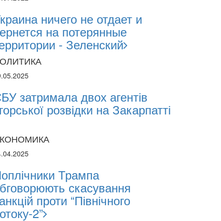
краина ничего не отдает и
2026
ернется на потерянные
2.2026
ерритории - Зеленский
ОЛИТИКА
sii Abasov: How Ukrainian Businesses Can 
9.05.2025
estments and Hedge Risks During War
БУ затримала двох агентів
горської розвідки на Закарпатті
КОНОМИКА
4.04.2025
оплічники Трампа
бговорюють скасування
анкцій проти “Північного
отоку-2”