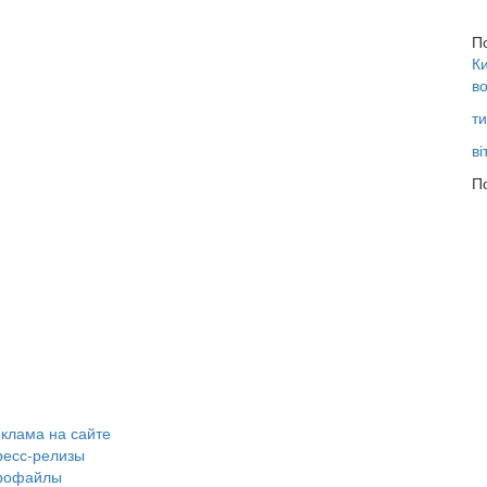
П
Ки
во
ти
ві
По
клама на сайте
ресс-релизы
рофайлы