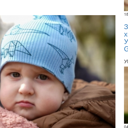
1
З
х
У
У
0