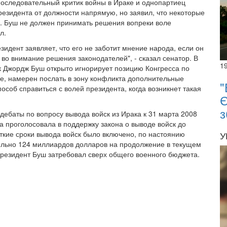
последовательный критик войны в Ираке и однопартиец
резидента от должности напрямую, но заявил, что некоторые
. Буш не должен принимать решения вопреки воле
л.
езидент заявляет, что его не заботит мнение народа, если он
т во внимание решения законодателей", - сказал сенатор. В
1
ак Джордж Буш открыто игнорирует позицию Конгресса по
е, намерен послать в зону конфликта дополнительные
"
пособ справиться с волей президента, когда возникнет такая
Є
з
ебаты по вопросу вывода войск из Ирака к 31 марта 2008
а проголосовала в поддержку закона о выводе войск до
ткие сроки вывода войск было включено, по настоянию
У
ельно 124 миллиардов долларов на продолжение в текущем
президент Буш затребовал сверх общего военного бюджета.