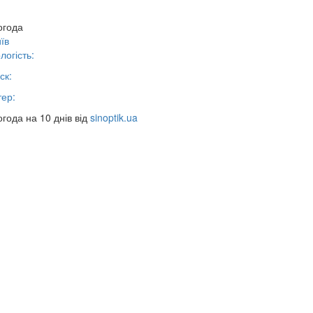
огода
їв
логість:
ск:
тер:
года на 10 днів від
sinoptik.ua