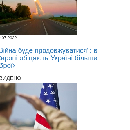
9.07.2022
Війна буде продовжуватися": в
вропі обіцяють Україні більше
брої
ВИДЕНО