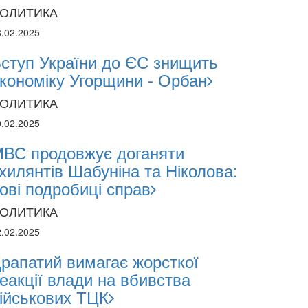
ОЛИТИКА
8.02.2025
ступ України до ЄС знищить
кономіку Угорщини - Орбан
ОЛИТИКА
0.02.2025
ВС продовжує доганяти
хилянтів Шабуніна та Ніколова:
2024
ові подробиці справ
1.2024
ОЛИТИКА
2.02.2025
поліція лякає громадян погіршенням крим
 мобілізації поліціянтів на війну
рапатий вимагає жорсткої
еакції влади на вбивства
ійськових ТЦК