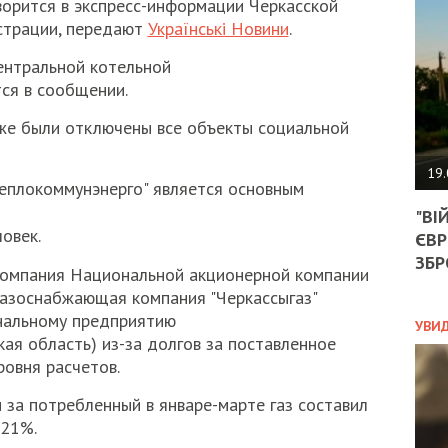
оворится в экспресс-информации Черкасской
АГЕ
УГО
страции, передают
Українські Новини
.
РОЗ
НА
ентральной котельной
ЗАК
тся в сообщении.
же были отключены все объекты социальной
ЭКО
19.
еплокоммунэнерго" является основным
ТРА
"ВІ
ОБГ
овек.
ЄВР
СКА
САН
ЗБР
компания Национальной акционерной компании
ПРО
 газоснабжающая компания "Черкассыгаз"
“ПІ
унальному предприятию
ПОТ
УВИ
ая область) из-за долгов за поставленное
ровня расчетов.
ПОЛ
 за потребленный в январе-марте газ составил
 21%.
УКР