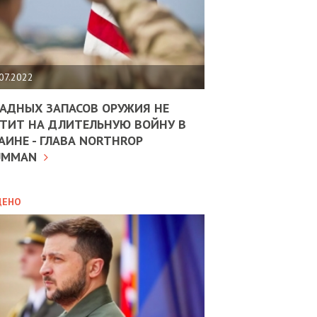
ЩИТЬ
НОМІКУ
РЩИНИ
07.2022
АН
АДНЫХ ЗАПАСОВ ОРУЖИЯ НЕ
ТИТ НА ДЛИТЕЛЬНУЮ ВОЙНУ В
АИНЕ - ГЛАВА NORTHROP
ИТИКА
10.02.2025
UMMAN
МВС
ДОВЖУЄ
АНЯТИ
ЛЯНТІВ
ДЕНО
УНІНА
ОЛОВА:
І
РОБИЦІ
АВ