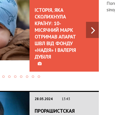
Пого
ІСТОРІЯ, ЯКА
sino
СКОЛИХНУЛА
КРАЇНУ: 10-
МІСЯЧНИЙ МАРК
ОТРИМАВ АПАРАТ
ШВЛ ВІД ФОНДУ
«НАДІЯ» І ВАЛЕРІЯ
ДУБІЛЯ
28.05.2024
13:43
ПРОРАШИСТСКАЯ