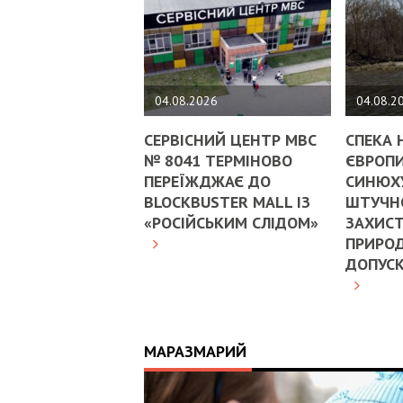
04.08.2026
04.08.2
СЕРВІСНИЙ ЦЕНТР МВС
СПЕКА 
№ 8041 ТЕРМІНОВО
ЄВРОПИ
ПЕРЕЇЖДЖАЄ ДО
СИНЮХ
BLOCKBUSTER MALL ІЗ
ШТУЧНО
«РОСІЙСЬКИМ СЛІДОМ»
ЗАХИСТ
ПРИРОД
ДОПУС
МАРАЗМАРИЙ
17:25