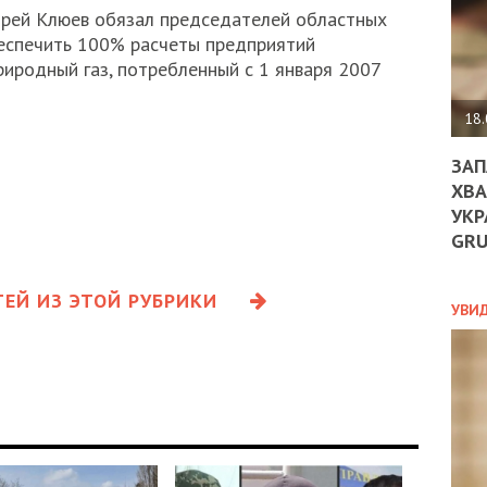
ДО
дрей Клюев обязал председателей областных
ЄС
еспечить 100% расчеты предприятий
ЗНИ
риродный газ, потребленный с 1 января 2007
ЕКО
УГО
-
18.
ОРБ
ЗАП
ХВА
УКР
ПОЛ
GR
ПРО
ДОГ
ЕЙ ИЗ ЭТОЙ РУБРИКИ
УХИ
УВИ
ШАБ
ТА
НІК
НОВ
ПОД
СПР