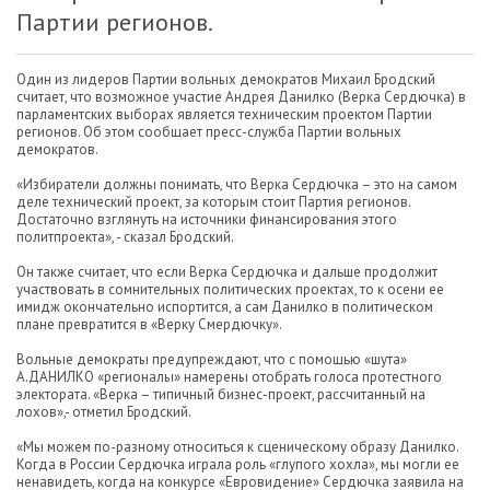
Партии регионов.
Один из лидеров Партии вольных демократов Михаил Бродский
считает, что возможное участие Андрея Данилко (Верка Сердючка) в
парламентских выборах является техническим проектом Партии
регионов. Об этом сообщает пресс-служба Партии вольных
демократов.
«Избиратели должны понимать, что Верка Сердючка – это на самом
деле технический проект, за которым стоит Партия регионов.
Достаточно взглянуть на источники финансирования этого
политпроекта», - сказал Бродский.
Он также считает, что если Верка Сердючка и дальше продолжит
участвовать в сомнительных политических проектах, то к осени ее
имидж окончательно испортится, а сам Данилко в политическом
плане превратится в «Верку Смердючку».
Вольные демократы предупреждают, что с помощью «шута»
А.ДАНИЛКО «регионалы» намерены отобрать голоса протестного
электората. «Верка – типичный бизнес-проект, рассчитанный на
лохов»,- отметил Бродский.
«Мы можем по-разному относиться к сценическому образу Данилко.
Когда в России Сердючка играла роль «глупого хохла», мы могли ее
ненавидеть, когда на конкурсе «Евровидение» Сердючка заявила на