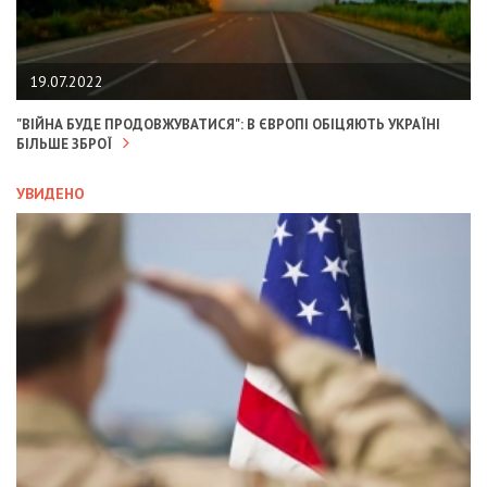
19.07.2022
"ВІЙНА БУДЕ ПРОДОВЖУВАТИСЯ": В ЄВРОПІ ОБІЦЯЮТЬ УКРАЇНІ
БІЛЬШЕ ЗБРОЇ
УВИДЕНО