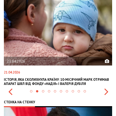
21.04.2026
21.04.2026
02
ІСТОРІЯ, ЯКА СКОЛИХНУЛА КРАЇНУ: 10-МІСЯЧНИЙ МАРК ОТРИМАВ
OL
АПАРАТ ШВЛ ВІД ФОНДУ «НАДІЯ» І ВАЛЕРІЯ ДУБІЛЯ
IN
СТЕНКА НА СТЕНКУ