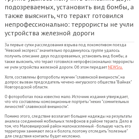
подозреваемых, установить вид бомбы, а
также выяснить, что теракт готовился
непрофессионально: террористы не учли
устройства железной дороги
За первые сутки расследования взрыва под локомотивом поезда
"Невский экспресс" значительно продвинулось: группе удалось
получить описание двух подозреваемых, установить вид бомбы, а
также выяснить, что теракт готовился непрофессионально: террористы
не учли устройства железной дороги. Об этом передает
NEWSru.
Хотя, составлены фотороботы мужчин "славянской внешности", на
допрос вызван председатель чечено-ингушского общества "Вайнах"
Новгородской области.
О фотороботах пока известно мало. Источник издания утверждает,
что что составлены комозиционные портреты "неких "сомнительных
личностей" славянской внешности".
Помимо этого, следствие возлагает большие надежды на результаты
анализа соединений мобильных телефонов в районе теракта. Дело в
том, что Маловишерский район малонаселенный - большую часть его
территории занимают леса и болота, поэтому отследить "полезные"
для следствия контакты будет несложно.