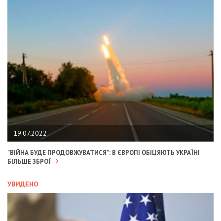
19.07.2022
"ВІЙНА БУДЕ ПРОДОВЖУВАТИСЯ": В ЄВРОПІ ОБІЦЯЮТЬ УКРАЇНІ
БІЛЬШЕ ЗБРОЇ
УВИДЕНО