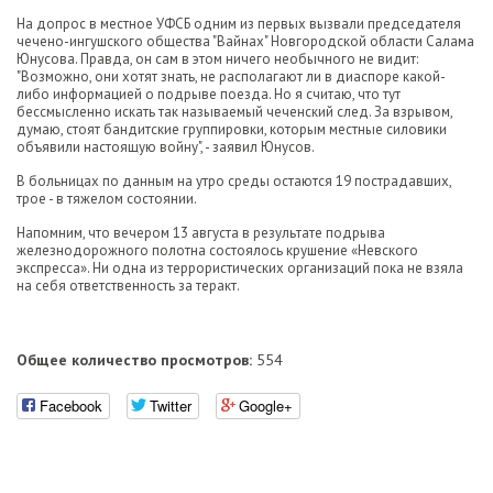
На допрос в местное УФСБ одним из первых вызвали председателя
чечено-ингушского общества "Вайнах" Новгородской области Салама
Юнусова. Правда, он сам в этом ничего необычного не видит:
"Возможно, они хотят знать, не располагают ли в диаспоре какой-
либо информацией о подрыве поезда. Но я считаю, что тут
бессмысленно искать так называемый чеченский след. За взрывом,
думаю, стоят бандитские группировки, которым местные силовики
объявили настоящую войну", - заявил Юнусов.
В больницах по данным на утро среды остаются 19 пострадавших,
трое - в тяжелом состоянии.
Напомним, что вечером 13 августа в результате подрыва
железнодорожного полотна состоялось крушение «Невского
экспресса». Ни одна из террористических организаций пока не взяла
на себя ответственность за теракт.
Общее количество просмотров:
554
Facebook
Twitter
Google+