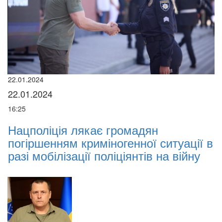
22.01.2024
28
22.01.2024
2
16:25
15
Нацполіція лякає громадян
У
погіршенням криміногенної ситуації в
р
разі мобілізації поліціянтів на війну