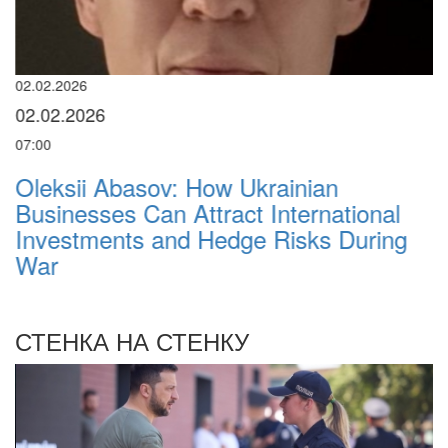
"
в
02.02.2026
02.02.2026
07:00
Oleksii Abasov: How Ukrainian
Л
Businesses Can Attract International
Investments and Hedge Risks During
War
СТЕНКА НА СТЕНКУ