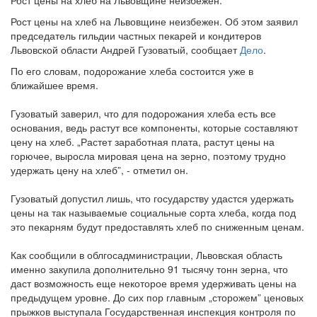
Рост цены на хлеб на Львовщине неизбежен.
Рост цены на хлеб на Львовщине неизбежен. Об этом заявил
председатель гильдии частных пекарей и кондитеров
Львовской области Андрей Гузоватый, сообщает
Дело
.
По его словам, подорожание хлеба состоится уже в
ближайшее время.
Гузоватый заверил, что для подорожания хлеба есть все
основания, ведь растут все компоненты, которые составляют
цену на хлеб. „Растет заработная плата, растут цены на
горючее, выросла мировая цена на зерно, поэтому трудно
удержать цену на хлеб”, - отметил он.
Гузоватый допустил лишь, что государству удастся удержать
цены на так называемые социальные сорта хлеба, когда под
это пекарням будут предоставлять хлеб по сниженным ценам.
Как сообщили в облгосадминистрации, Львовская область
именно закупила дополнительно 91 тысячу тонн зерна, что
даст возможность еще некоторое время удерживать цены на
предыдущем уровне. До сих пор главным „сторожем” ценовых
прыжков выступала Государственная инспекция контроля по