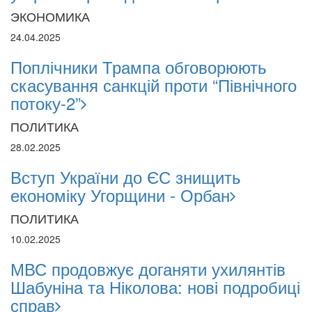
ЭКОНОМИКА
24.04.2025
Поплічники Трампа обговорюють
скасування санкцій проти “Північного
потоку-2”
ПОЛИТИКА
28.02.2025
Вступ України до ЄС знищить
економіку Угорщини - Орбан
ПОЛИТИКА
10.02.2025
МВС продовжує доганяти ухилянтів
Шабуніна та Ніколова: нові подробиці
справ