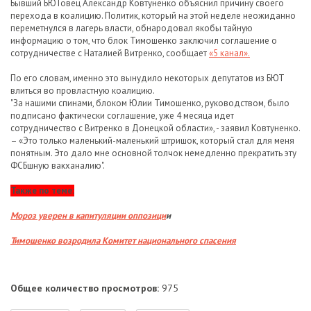
Бывший БЮТовец Александр Ковтуненко объяснил причину своего
перехода в коалицию. Политик, который на этой неделе неожиданно
переметнулся в лагерь власти, обнародовал якобы тайную
информацию о том, что блок Тимошенко заключил соглашение о
сотрудничестве с Наталией Витренко, сообщает
«5 канал».
По его словам, именно это вынудило некоторых депутатов из БЮТ
влиться во провластную коалицию.
"За нашими спинами, блоком Юлии Тимошенко, руководством, было
подписано фактически соглашение, уже 4 месяца идет
сотрудничество с Витренко в Донецкой области», - заявил Ковтуненко.
– «Это только маленький-маленький штришок, который стал для меня
понятным. Это дало мне основной толчок немедленно прекратить эту
ФСБшную вакханалию".
Также по теме:
Мороз уверен в капитуляции оппозици
и
Тимошенко возродила Комитет национального спасения
Общее количество просмотров:
975