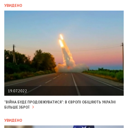
УВИДЕНО
19.07.2022
"ВІЙНА БУДЕ ПРОДОВЖУВАТИСЯ": В ЄВРОПІ ОБІЦЯЮТЬ УКРАЇНІ
БІЛЬШЕ ЗБРОЇ
УВИДЕНО