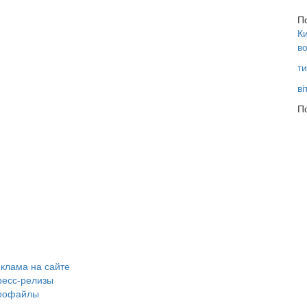
П
Ки
во
ти
ві
По
клама на сайте
ресс-релизы
рофайлы