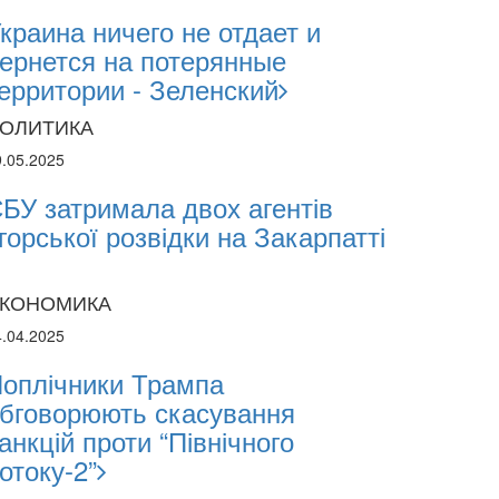
краина ничего не отдает и
ернется на потерянные
sii Abasov: How Ukrainian Businesses Can 
ерритории - Зеленский
estments and Hedge Risks During War
ОЛИТИКА
9.05.2025
БУ затримала двох агентів
горської розвідки на Закарпатті
КОНОМИКА
4.04.2025
оплічники Трампа
бговорюють скасування
анкцій проти “Північного
отоку-2”