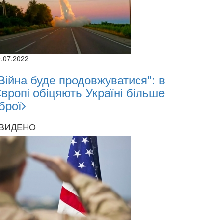
9.07.2022
Війна буде продовжуватися": в
вропі обіцяють Україні більше
брої
ВИДЕНО