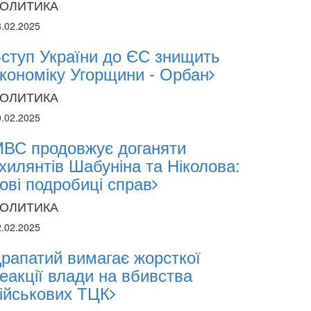
ОЛИТИКА
8.02.2025
ступ України до ЄС знищить
кономіку Угорщини - Орбан
ОЛИТИКА
0.02.2025
2024
1.2024
ВС продовжує доганяти
хилянтів Шабуніна та Ніколова:
ові подробиці справ
поліція лякає громадян погіршенням крим
ОЛИТИКА
 мобілізації поліціянтів на війну
2.02.2025
рапатий вимагає жорсткої
еакції влади на вбивства
ійськових ТЦК