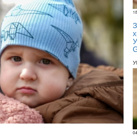
1
З
х
У
У
02.02.
0
02.0