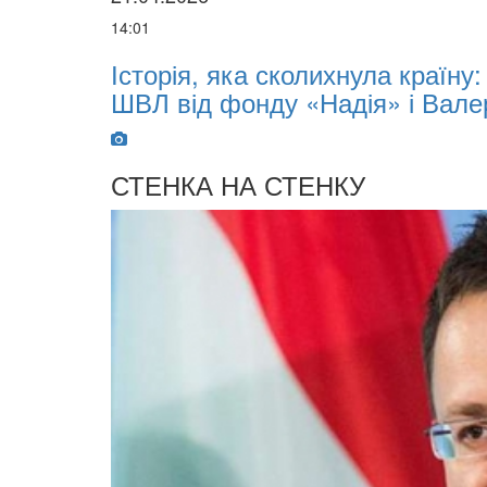
14:01
х
Історія, яка сколихнула країну
ШВЛ від фонду «Надія» і Вале
СТЕНКА НА СТЕНКУ