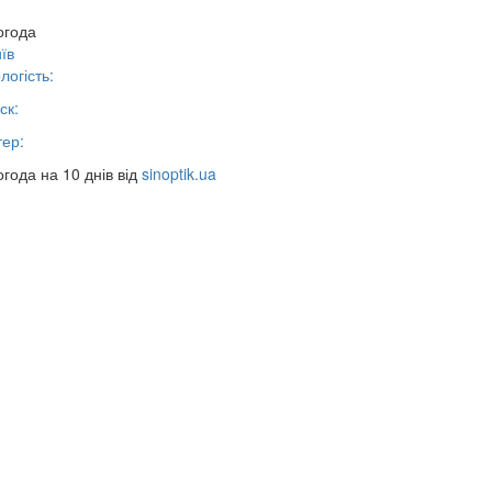
огода
їв
логість:
ск:
тер:
года на 10 днів від
sinoptik.ua