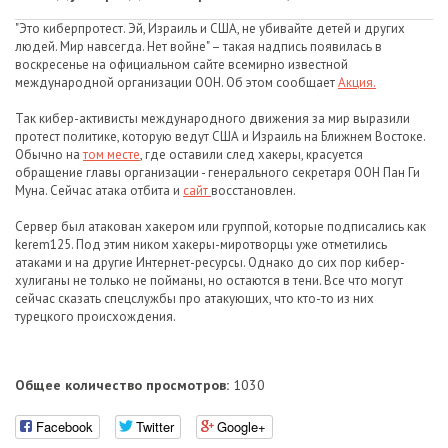
"Это киберпротест. Эй, Израиль и США, не убивайте детей и других
людей. Мир навсегда. Нет войне" – такая надпись появилась в
воскресенье на официальном сайте всемирно известной
международной организации ООН. Об этом сообщает
Акция.
Так кибер-активисты международного движения за мир выразили
протест политике, которую ведут США и Израиль на Ближнем Востоке.
Обычно на
том месте
, где оставили след хакеры, красуется
обращение главы организации - генерального секретаря ООН Пан Ги
Муна. Сейчас атака отбита и
сайт
восстановлен.
Сервер был атакован хакером или группой, которые подписались как
kerem125. Под этим ником хакеры-миротворцы уже отметились
атаками и на другие Интернет-ресурсы. Однако до сих пор кибер-
хулиганы не только не пойманы, но остаются в тени. Все что могут
сейчас сказать спецслужбы про атакующих, что кто-то из них
турецкого происхождения.
Общее количество просмотров:
1030
Facebook
Twitter
Google+