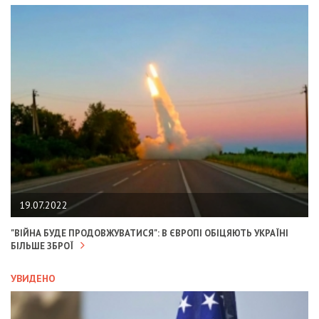
19.07.2022
"ВІЙНА БУДЕ ПРОДОВЖУВАТИСЯ": В ЄВРОПІ ОБІЦЯЮТЬ УКРАЇНІ
БІЛЬШЕ ЗБРОЇ
УВИДЕНО