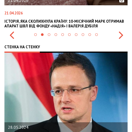
21.04.2026
21.04.2026
02
ІСТОРІЯ, ЯКА СКОЛИХНУЛА КРАЇНУ: 10-МІСЯЧНИЙ МАРК ОТРИМАВ
OL
АПАРАТ ШВЛ ВІД ФОНДУ «НАДІЯ» І ВАЛЕРІЯ ДУБІЛЯ
IN
СТЕНКА НА СТЕНКУ
28.05.2024