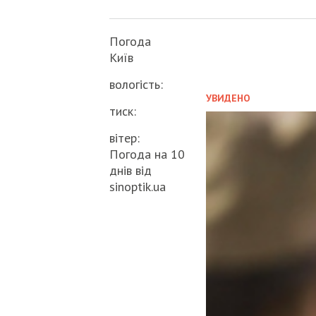
Погода
Київ
вологість:
УВИДЕНО
тиск:
вітер:
Погода на 10
днів від
sinoptik.ua