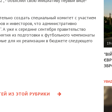
", - объяснил свою инициативу первый вице-
АГЕ
УГО
РОЗ
НА
ельно создать специальный комитет с участием
ЗАК
ов и инвесторов, что административно
. А уже к середине сентября правительство
иятия из подготовки к футбольного чемпионаты
мые для их реализации в бюджете следующего
ЭКО
19.
ТРА
"ВІ
ОБГ
ЄВР
СКА
САН
ЗБР
ПРО
“ПІ
ПОТ
УВИ
ЕЙ ИЗ ЭТОЙ РУБРИКИ
ПОЛ
УКР