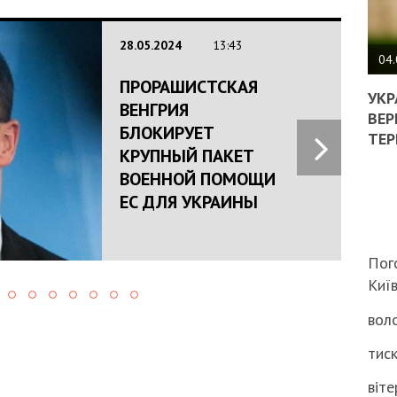
ПОЛ
28.05.2024
13:43
ВИМ
04.
ЖОР
ПРОРАШИСТСКАЯ
РЕА
УКР
ВЕНГРИЯ
ВЛА
ВЕР
БЛОКИРУЕТ
НА
ТЕР
ВБИ
КРУПНЫЙ ПАКЕТ
ВІЙ
ВОЕННОЙ ПОМОЩИ
ТЦК
ЕС ДЛЯ УКРАИНЫ
Пог
Киї
воло
тиск
віте