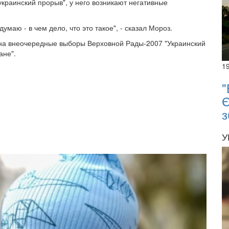
украинский прорыв", у него возникают негативные
умаю - в чем дело, что это такое", - сказал Мороз.
 на внеочередные выборы Верховной Рады-2007 "Украинский
ане".
1
"
Є
з
У