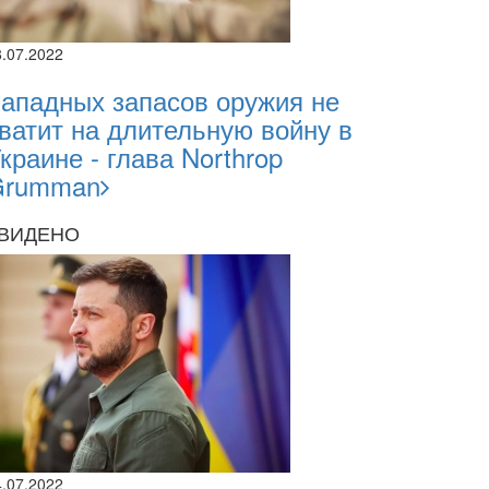
8.07.2022
ападных запасов оружия не
ватит на длительную войну в
краине - глава Northrop
Grumman
ВИДЕНО
2026
2.2026
sii Abasov: How Ukrainian Businesses Can 
estments and Hedge Risks During War
4.07.2022