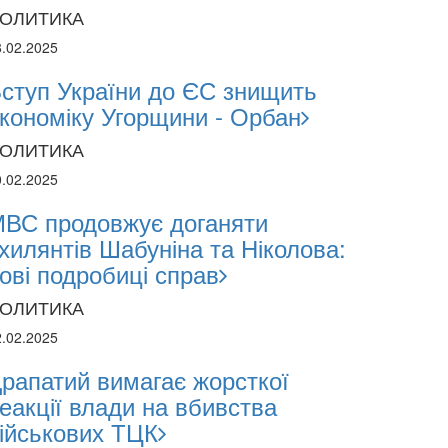
ОЛИТИКА
2024
8.02.2025
1.2024
ступ України до ЄС знищить
кономіку Угорщини - Орбан
поліція лякає громадян погіршенням крим
ОЛИТИКА
 мобілізації поліціянтів на війну
0.02.2025
ВС продовжує доганяти
хилянтів Шабуніна та Ніколова:
ові подробиці справ
ОЛИТИКА
2.02.2025
рапатий вимагає жорсткої
еакції влади на вбивства
ійськових ТЦК