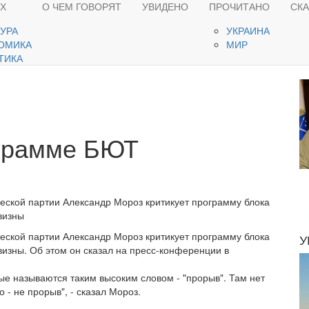
ЯХ
О ЧЕМ ГОВОРЯТ
УВИДЕНО
ПРОЧИТАНО
СК
ТУРА
УКРАИНА
ОМИКА
МИР
ТИКА
ограмме БЮТ
еской партии Александр Мороз критикует программу блока
визны
еской партии Александр Мороз критикует программу блока
У
изны. Об этом он сказал на пресс-конференции в
ые называются таким высоким словом - "прорыв". Там нет
- не прорыв", - сказал Мороз.