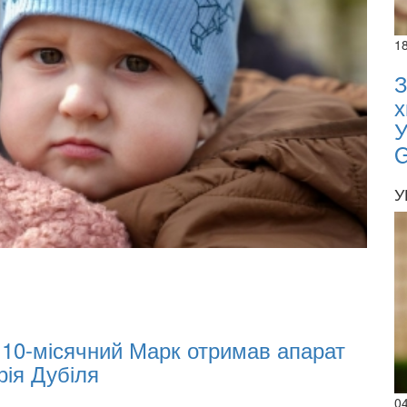
1
З
х
У
У
02.02.
02.0
07:00
: 10-місячний Марк отримав апарат
Olek
рія Дубіля
Inv
0