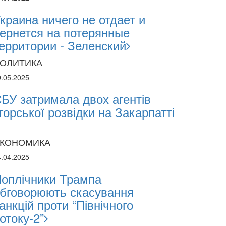
краина ничего не отдает и
ернется на потерянные
ерритории - Зеленский
ОЛИТИКА
9.05.2025
БУ затримала двох агентів
горської розвідки на Закарпатті
КОНОМИКА
4.04.2025
оплічники Трампа
бговорюють скасування
анкцій проти “Північного
отоку-2”