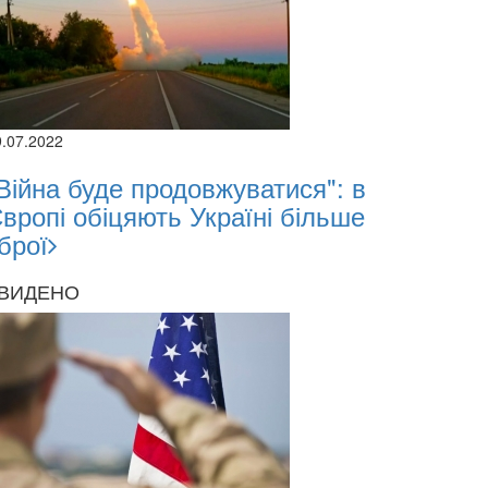
9.07.2022
Війна буде продовжуватися": в
вропі обіцяють Україні більше
брої
ВИДЕНО