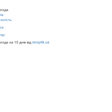
огода
їв
логість:
ск:
тер:
года на 10 днів від
sinoptik.ua