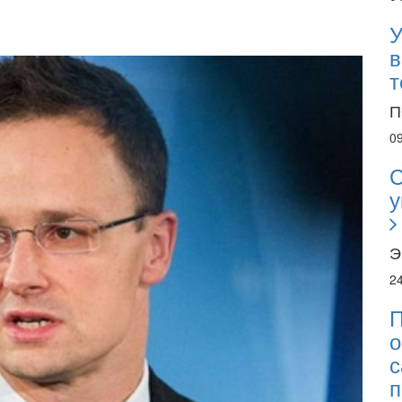
У
в
т
П
0
С
у
Э
2
П
о
с
п