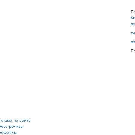
П
Ки
во
ти
ві
По
клама на сайте
ресс-релизы
рофайлы