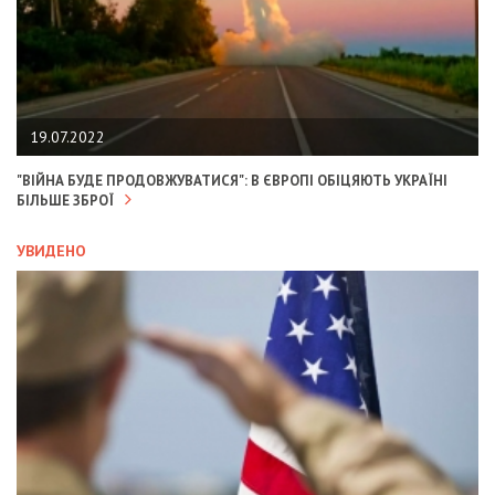
19.07.2022
"ВІЙНА БУДЕ ПРОДОВЖУВАТИСЯ": В ЄВРОПІ ОБІЦЯЮТЬ УКРАЇНІ
БІЛЬШЕ ЗБРОЇ
УВИДЕНО