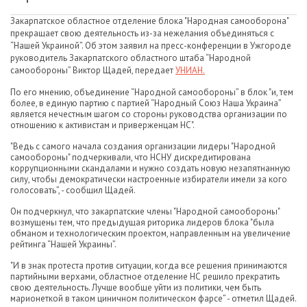
Закарпатское областное отделение блока "Народная самооборона"
прекращает свою деятельность из-за нежелания объединяться с
“Нашей Украиной”. Об этом заявил на пресс-конференции в Ужгороде
руководитель Закарпатского областного штаба “Народной
самообороны” Виктор Щадей, передает
УНИАН.
По его мнению, объединение “Народной самообороны” в блок "и, тем
более, в единую партию с партией “Народный Союз Наша Украина”
является нечестным шагом со стороны руководства организации по
отношению к активистам и приверженцам НС".
"Ведь с самого начала создания организации лидеры "Народной
самообороны" подчеркивали, что НСНУ дискредитирована
коррупционными скандалами и нужно создать новую незапятнанную
силу, чтобы демократически настроенные избиратели имели за кого
голосовать”, - сообщил Щадей.
Он подчеркнул, что закарпатские члены "Народной самообороны"
возмущены тем, что предыдущая риторика лидеров блока "была
обманом и технологическим проектом, направленным на увеличение
рейтинга “Нашей Украины”.
"И в знак протеста против ситуации, когда все решения принимаются
партийными верхами, областное отделение НС решило прекратить
свою деятельность. Лучше вообще уйти из политики, чем быть
марионеткой в таком циничном политическом фарсе” - отметил Щадей.