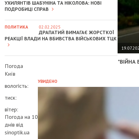
УХИЛЯНТІВ ШАБУНІНА ТА НІКОЛОВА: НОВІ
ПОДРОБИЦІ СПРАВ
ПОЛИТИКА
02.02.2025
ДРАПАТИЙ ВИМАГАЄ ЖОРСТКОЇ
РЕАКЦІЇ ВЛАДИ НА ВБИВСТВА ВІЙСЬКОВИХ ТЦК
19.07.20
"ВІЙНА 
Погода
Київ
УВИДЕНО
вологість:
тиск:
вітер:
Погода на 10
днів від
sinoptik.ua