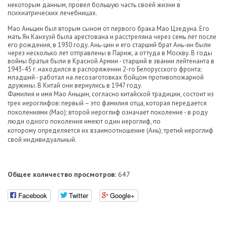
некоторым данным, провел большую часть своей жизни в
психиатрических лечебницах.
Мао Аньцин был вторым сыном от первого брака Мао Цзедуна. Его
мать Ян Канхуэй была арестована и расстреляна через семь лет после
его рождения, в 1930 году. Ань-цин и его старший брат Ань-ин были
через несколько лет отправлены в Париж, а оттуда в Москву. В годы
войны братья были в Красной Армии - старший в звании лейтенанта в
1943-45 г. находился в распоряжении 2-го Белорусского фронта;
младший - работал на лесозаготовках бойцом противопожарной
дружины. В Китай они вернулись в 1947 году.
Фамилия и имя Мао Аньцин, согласно китайской традиции, состоит из
трех иероглифов: первый – это фамилия отца, которая передается
поколениями (Мао); второй иероглиф означает поколение - в роду
люди одного поколения имеют один иероглиф, по
которому определяется их взаимоотношение (Ань); третий иероглиф
свой индивидуальный.
Общее количество просмотров:
647
Facebook
Twitter
Google+