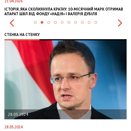
21.04.2026
02
ІСТОРІЯ, ЯКА СКОЛИХНУЛА КРАЇНУ: 10-МІСЯЧНИЙ МАРК ОТРИМАВ
OL
АПАРАТ ШВЛ ВІД ФОНДУ «НАДІЯ» І ВАЛЕРІЯ ДУБІЛЯ
IN
СТЕНКА НА СТЕНКУ
28.05.2024
28.05.2024
22