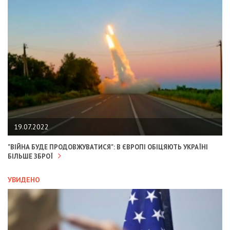
19.07.2022
"ВІЙНА БУДЕ ПРОДОВЖУВАТИСЯ": В ЄВРОПІ ОБІЦЯЮТЬ УКРАЇНІ
БІЛЬШЕ ЗБРОЇ
УВИДЕНО