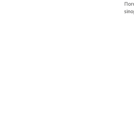
Пого
sino