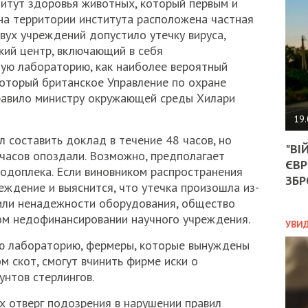
итут здоровья животных, который первым и
АГЕ
УГО
 на территории института расположена частная
РОЗ
двух учреждений допустило утечку вируса,
НА
кий центр, включающий в себя
ЗАК
ную лабораторию, как наиболее вероятный
который британское Управление по охране
правило министру окружающей среды Хилари
ЭКО
19.
ТРА
 составить доклад в течение 48 часов, но
"ВІ
ОБГ
часов опоздали. Возможно, предполагает
ЄВР
СКА
подоплека. Если виновником распространения
САН
ЗБР
еждение и выяснится, что утечка произошла из-
ПРО
 или ненадежности оборудования, общество
“ПІ
ом недофинансировании научного учреждения.
ПОТ
УВИ
ную лабораторию, фермеры, которые вынуждены
 скот, смогут вчинить фирме иски о
ПОЛ
нтов стерлингов.
УКР
х отверг подозрения в нарушении правил