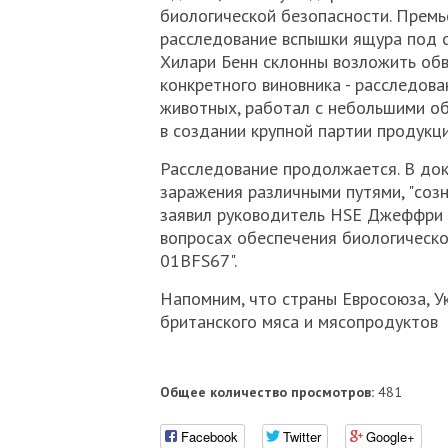
биологической безопасности. Премь
расследование вспышки ящура под с
Хилари Бенн склонны возложить обв
конкретного виновника - расследова
животных, работал с небольшими об
в создании крупной партии продукц
Расследование продолжается. В докл
заражения различными путями, "соз
заявил руководитель HSE Джеффри 
вопросах обеспечения биологическ
01BFS67".
Напомним, что страны Евросоюза, Ук
британского мяса и мясопродуктов
Общее количество просмотров:
481
Facebook
Twitter
Google+