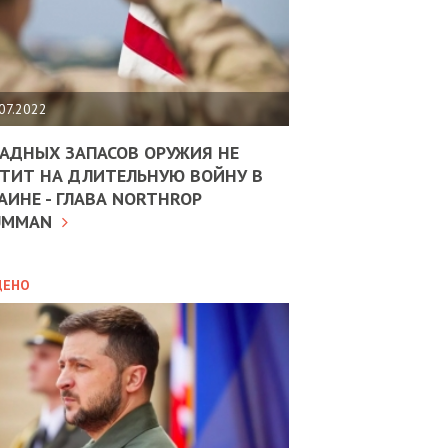
ЩИТЬ
НОМІКУ
РЩИНИ
07.2022
АН
АДНЫХ ЗАПАСОВ ОРУЖИЯ НЕ
ТИТ НА ДЛИТЕЛЬНУЮ ВОЙНУ В
АИНЕ - ГЛАВА NORTHROP
ИТИКА
10.02.2025
UMMAN
МВС
ДОВЖУЄ
АНЯТИ
ЛЯНТІВ
ДЕНО
УНІНА
ОЛОВА:
І
РОБИЦІ
АВ