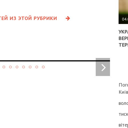
ПОЛ
ЕЙ ИЗ ЭТОЙ РУБРИКИ
ВИМ
04.
ЖОР
РЕА
УКР
ВЛА
ВЕР
НА
ТЕР
ВБИ
ВІЙ
ТЦК
Пог
Киї
воло
тиск
віте