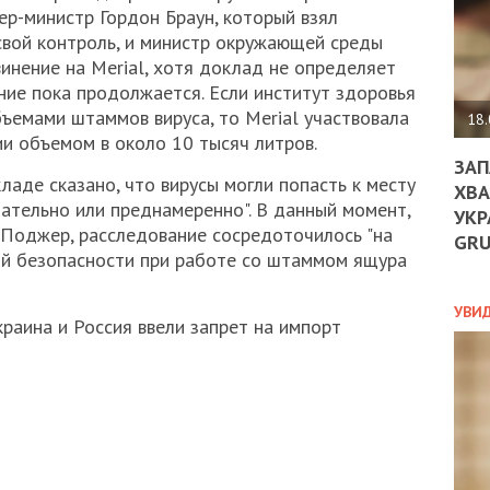
ДО
ер-министр Гордон Браун, который взял
ЄС
вой контроль, и министр окружающей среды
ЗНИ
инение на Merial, хотя доклад не определяет
ЕКО
ние пока продолжается. Если институт здоровья
УГО
ъемами штаммов вируса, то Merial участвовала
-
18.
ОРБ
ии объемом в около 10 тысяч литров.
ЗАП
аде сказано, что вирусы могли попасть к месту
ХВА
нательно или преднамеренно". В данный момент,
УКР
ПОЛ
Поджер, расследование сосредоточилось "на
GR
ой безопасности при работе со штаммом ящура
ПРО
ДОГ
УХИ
УВИ
раина и Россия ввели запрет на импорт
ШАБ
ТА
НІК
НОВ
ПОД
СПР