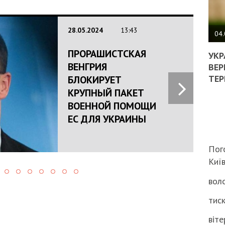
ПОЛ
28.05.2024
13:43
ВИМ
04.
ЖОР
ПРОРАШИСТСКАЯ
РЕА
УКР
ВЛА
ВЕНГРИЯ
ВЕР
НА
ТЕР
БЛОКИРУЕТ
ВБИ
КРУПНЫЙ ПАКЕТ
ВІЙ
ВОЕННОЙ ПОМОЩИ
ТЦК
ЕС ДЛЯ УКРАИНЫ
Пог
Киї
воло
тиск
віте