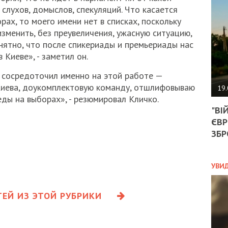
АГЕ
 слухов, домыслов, спекуляций. Что касается
УГО
рах, то моего имени нет в списках, поскольку
РОЗ
зменить, без преувеличения, ужасную ситуацию,
НА
ЗАК
нятно, что после спикериады и премьериады нас
 Киеве», - заметил он.
я сосредоточил именно на этой работе —
ЭКО
Киева, доукомплектовую команду, отшлифовываю
19.
ды на выборах», - резюмировал Кличко.
ТРА
"ВІ
ОБГ
ЄВР
СКА
САН
ЗБР
ПРО
“ПІ
ПОТ
УВИ
ЕЙ ИЗ ЭТОЙ РУБРИКИ
ПОЛ
УКР