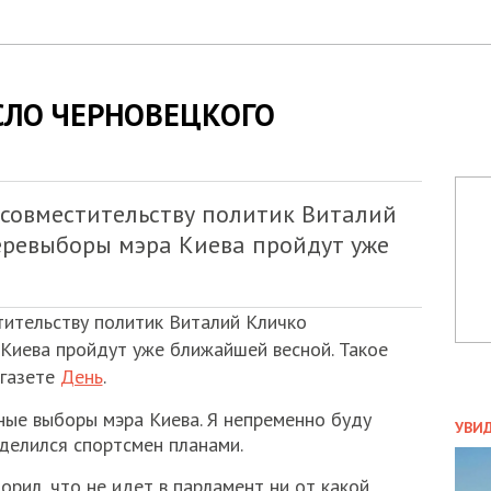
СЛО ЧЕРНОВЕЦКОГО
 совместительству политик Виталий
еревыборы мэра Киева пройдут уже
тительству политик Виталий Кличко
 Киева пройдут уже ближайшей весной. Такое
 газете
День
.
ПОЛ
ные выборы мэра Киева. Я непременно буду
УВИ
оделился спортсмен планами.
ЗАТ
ДВО
орил, что не идет в парламент ни от какой