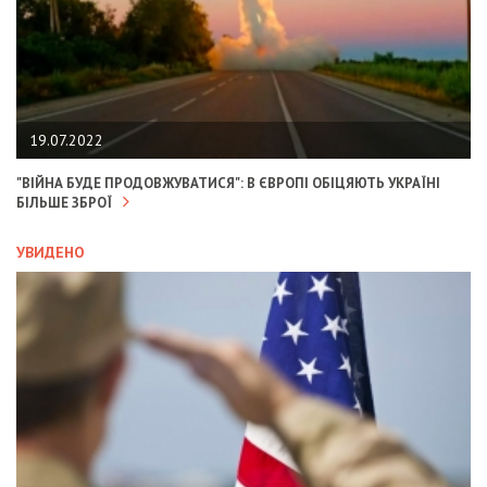
19.07.2022
"ВІЙНА БУДЕ ПРОДОВЖУВАТИСЯ": В ЄВРОПІ ОБІЦЯЮТЬ УКРАЇНІ
БІЛЬШЕ ЗБРОЇ
УВИДЕНО