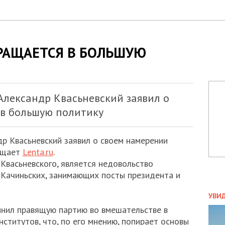
РАЩАЕТСЯ В БОЛЬШУЮ
лександр Квасьневский заявил о
 в большую политику
р Квасьневский заявил о своем намерении
общает
Lenta.ru
.
Квасьневского, является недовольство
 Качиньских, занимающих посты президента и
ПОЛ
УВИ
ЗАТ
инил правящую партию во вмешательстве в
ДВО
ститутов, что, по его мнению, попирает основы