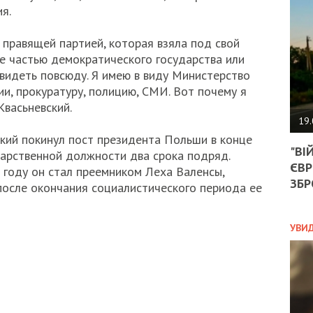
АГЕ
я.
УГО
РОЗ
 правящей партией, которая взяла под свой
НА
е частью демократического государства или
ЗАК
видеть повсюду. Я имею в виду Министерство
и, прокуратуру, полицию, СМИ. Вот почему я
 Квасьневский.
ЭКО
19.
кий покинул пост президента Польши в конце
ТРА
"ВІ
ОБГ
дарственной должности два срока подряд.
ЄВР
СКА
 году он стал преемником Леха Валенсы,
САН
ЗБР
после окончания социалистического периода ее
ПРО
“ПІ
ПОТ
УВИ
ПОЛ
УКР