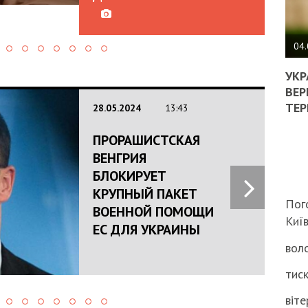
ПОЛ
ВИМ
04.
ЖОР
РЕА
УКР
ВЛА
ВЕР
НА
ТЕР
28.05.2024
13:43
ВБИ
ВІЙ
ПРОРАШИСТСКАЯ
ТЦК
ВЕНГРИЯ
БЛОКИРУЕТ
КРУПНЫЙ ПАКЕТ
Пог
ВОЕННОЙ ПОМОЩИ
Киї
ЕС ДЛЯ УКРАИНЫ
воло
тиск
віте