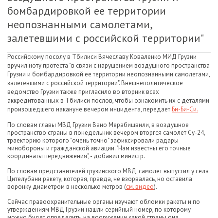
бомбардировкой ее территории
неопознанными самолетами,
залетевшими с российской территории"
Российскому посолу в Тбилиси Вячеславу Коваленко МИД Грузии
вручил ноту протеста "в связи с нарушением воздушного пространства
Грузии и бомбардировкой ее территории неопознанными самолетами,
залетевшими с российской территории". Внешнеполитическое
ведомство Грузии также пригласило во вторник всех
аккредитованных в Тбилиси послов, чтобы ознакомить их с деталями
произошедшего накануне вечером инцидента, передает
Би-Би-Си.
По словам главы МВД Грузии Вано Мерабишвили, в воздушное
пространство страны в понедельник вечером вторгся самолет Су-24,
траекторию которого "очень точно" зафиксировали радары
минобороны и гражданской авиации. "Нам известны его точные
координаты передвижения", - добавил министр.
По словам представителей грузинского МВД, самолет выпустил у села
Цителубани ракету, которая, правда, не взорвалась, но оставила
воронку диаметром в несколько метров (
см. видео
).
Сейчас правоохранительные органы изучают обломки ракеты и по
утверждениям МВД Грузии нашли серийный номер, по которому
можно будет определить, на вооружении какой страны она