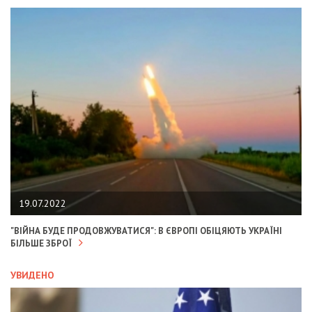
19.07.2022
"ВІЙНА БУДЕ ПРОДОВЖУВАТИСЯ": В ЄВРОПІ ОБІЦЯЮТЬ УКРАЇНІ
БІЛЬШЕ ЗБРОЇ
УВИДЕНО