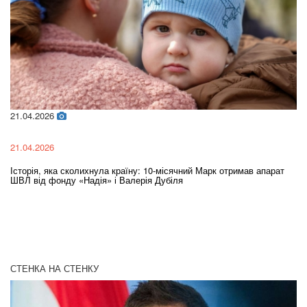
21.04.2026
02
21.04.2026
02
Історія, яка сколихнула країну: 10-місячний Марк отримав апарат
Ol
ШВЛ від фонду «Надія» і Валерія Дубіля
In
СТЕНКА НА СТЕНКУ