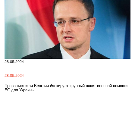
28.05.2024
22
28.05.2024
22
Прорашистская Венгрия блокирует крупный пакет военной помощи
На
ЕС для Украины
ра