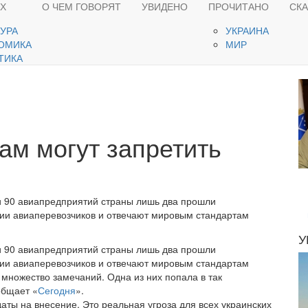
ЯХ
О ЧЕМ ГОВОРЯТ
УВИДЕНО
ПРОЧИТАНО
СК
ТУРА
УКРАИНА
ОМИКА
МИР
ТИКА
ам могут запретить
ти 90 авиапредприятий страны лишь два прошли
ии авиаперевозчиков и отвечают мировым стандартам
У
ти 90 авиапредприятий страны лишь два прошли
ии авиаперевозчиков и отвечают мировым стандартам
множество замечаний. Одна из них попала в так
общает «
Сегодня
».
даты на внесение. Это реальная угроза для всех украинских