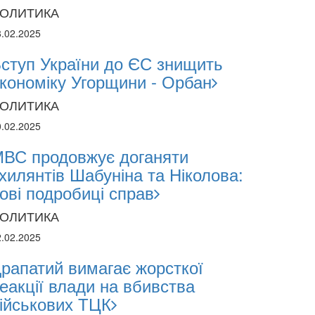
1.2024
ОЛИТИКА
8.02.2025
поліція лякає громадян погіршенням крим
ступ України до ЄС знищить
 мобілізації поліціянтів на війну
кономіку Угорщини - Орбан
ОЛИТИКА
0.02.2025
ВС продовжує доганяти
хилянтів Шабуніна та Ніколова:
ові подробиці справ
ОЛИТИКА
2.02.2025
рапатий вимагає жорсткої
еакції влади на вбивства
ійськових ТЦК