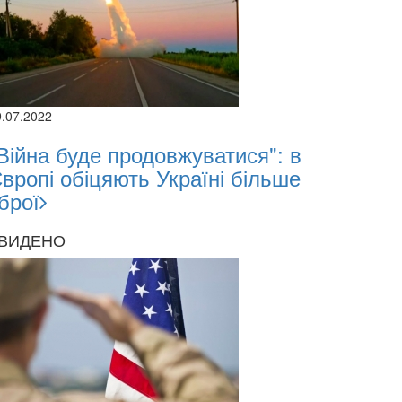
9.07.2022
Війна буде продовжуватися": в
вропі обіцяють Україні більше
брої
ВИДЕНО