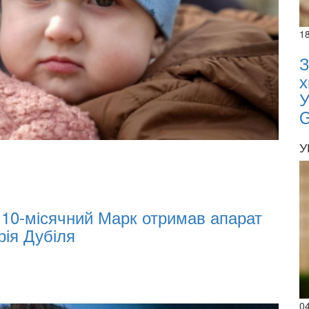
1
З
х
У
У
02.02.
02.0
07:00
: 10-місячний Марк отримав апарат
Olek
рія Дубіля
Inv
0