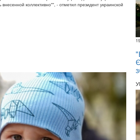
 внесенной коллективно"", - отметил президент украинской
1
"
Є
з
У