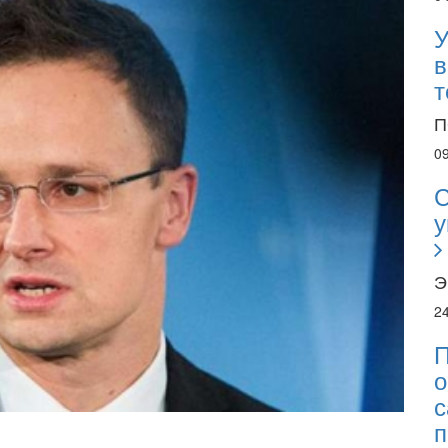
У
в
т
П
0
С
у
Э
2
П
о
с
22.01.
п