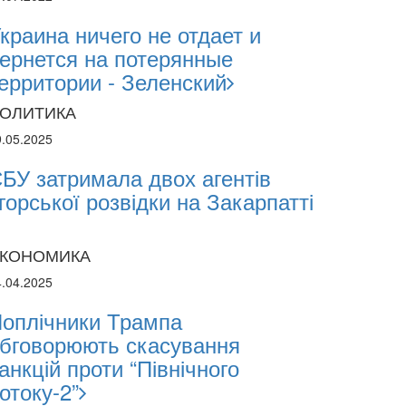
краина ничего не отдает и
ернется на потерянные
ерритории - Зеленский
ОЛИТИКА
9.05.2025
БУ затримала двох агентів
горської розвідки на Закарпатті
КОНОМИКА
4.04.2025
оплічники Трампа
бговорюють скасування
анкцій проти “Північного
2024
отоку-2”