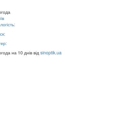
огода
їв
логість:
ск:
тер:
года на 10 днів від
sinoptik.ua