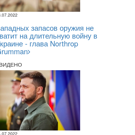
8.07.2022
ападных запасов оружия не
ватит на длительную войну в
краине - глава Northrop
Grumman
ВИДЕНО
2026
2.2026
sii Abasov: How Ukrainian Businesses Can 
estments and Hedge Risks During War
4.07.2022