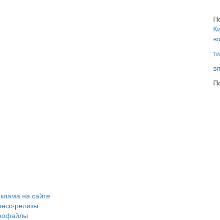
П
Ки
во
ти
ві
По
клама на сайте
ресс-релизы
рофайлы