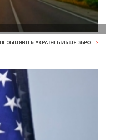
І ОБІЦЯЮТЬ УКРАЇНІ БІЛЬШЕ ЗБРОЇ