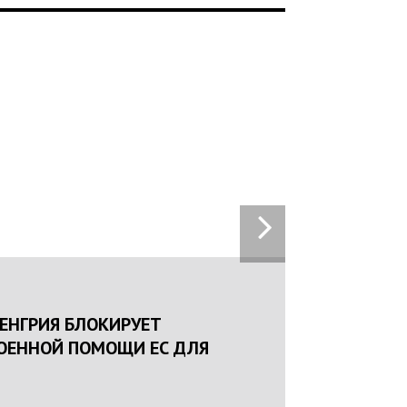
:25
 ЛЯКАЄ ГРОМАДЯН ПОГІРШЕННЯМ
Ї СИТУАЦІЇ В РАЗІ МОБІЛІЗАЦІЇ
 НА ВІЙНУ