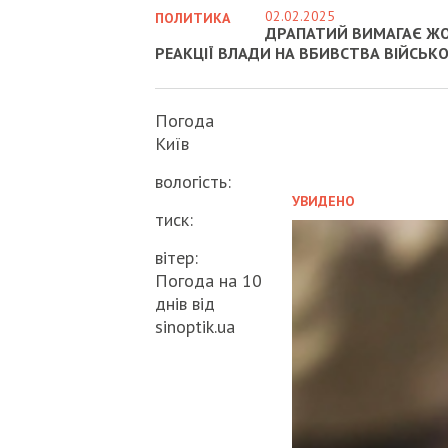
02.02.2025
ПОЛИТИКА
ДРАПАТИЙ ВИМАГАЄ Ж
РЕАКЦІЇ ВЛАДИ НА ВБИВСТВА ВІЙСЬК
Погода
Київ
вологість:
УВИДЕНО
тиск:
вітер:
Погода на 10
днів від
sinoptik.ua