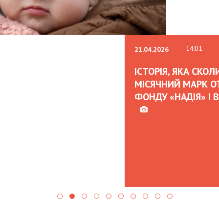
07:00
02.02.2026
OLEKSII ABASOV
CAN ATTRACT I
AND HEDGE RIS