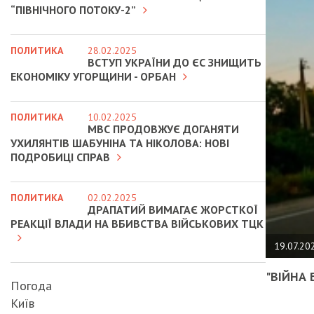
“ПІВНІЧНОГО ПОТОКУ-2”
ПОЛИТИКА
28.02.2025
ВСТУП УКРАЇНИ ДО ЄС ЗНИЩИТЬ
ЕКОНОМІКУ УГОРЩИНИ - ОРБАН
ПОЛИТИКА
10.02.2025
МВС ПРОДОВЖУЄ ДОГАНЯТИ
УХИЛЯНТІВ ШАБУНІНА ТА НІКОЛОВА: НОВІ
ПОДРОБИЦІ СПРАВ
ПОЛИТИКА
02.02.2025
ДРАПАТИЙ ВИМАГАЄ ЖОРСТКОЇ
РЕАКЦІЇ ВЛАДИ НА ВБИВСТВА ВІЙСЬКОВИХ ТЦК
19.07.20
"ВІЙНА 
Погода
Київ