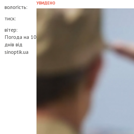
УВИДЕНО
вологість:
тиск:
вітер:
Погода на 10
днів від
sinoptik.ua