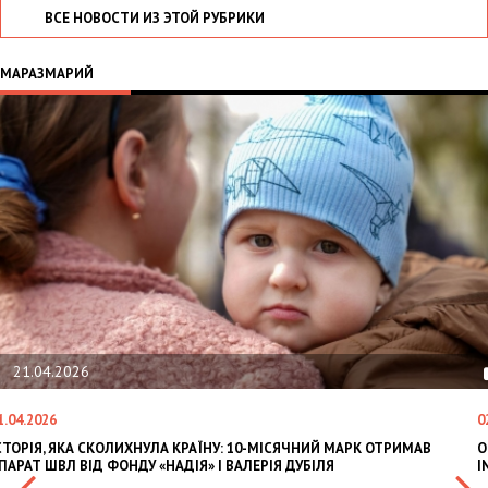
ВСЕ НОВОСТИ ИЗ ЭТОЙ РУБРИКИ
МАРАЗМАРИЙ
21.04.2026
1.04.2026
0
СТОРІЯ, ЯКА СКОЛИХНУЛА КРАЇНУ: 10-МІСЯЧНИЙ МАРК ОТРИМАВ
O
ПАРАТ ШВЛ ВІД ФОНДУ «НАДІЯ» І ВАЛЕРІЯ ДУБІЛЯ
I