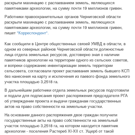
раскрыли махинацию с распаеванием земель, являющихся
памятниками археологии, на сумму почти 19 миллионов гривен.
Работники правоохранительных органов Черниговской области
раскрыли махинацию с распаеванием земель, являющихся
памятниками археологии, на сумму почти 19 миллионов гривен,
пишет
"Корреспондент".
Как сообщили в Центре общественных связей УМВД в области, в
одном из северных районов Черниговской области должностные
лица отдела земельных ресурсов, достоверно зная о наличии
памятников археологии на территории одного из сельских советов,
и вопреки содержанию инвентаризации земель территории
сельсовета, согласовали проект распаевания земель бывшего КСП
без нанесения на карту и исключения из паевого фонда земельного
участка площадью 3,2518 га.
В дальнейшем работники отдела земельных ресурсов подготовили
и подали для подписания проект распоряжения председателя РГА
об утверждении проекта и выдачи гражданам государственных
актов на право собственности на земельные участки.
На основании данного распоряжения двое граждан получили
государственные акты на право собственности на земельный
участок площадью 3,2518 га, на котором находится памятник
археологии - поселения Растереб ХI-ХII ст. Ущерб от такой