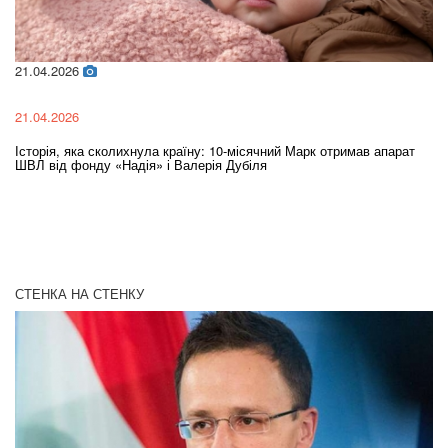
21.04.2026
02
21.04.2026
02
Історія, яка сколихнула країну: 10-місячний Марк отримав апарат
Ol
ШВЛ від фонду «Надія» і Валерія Дубіля
In
СТЕНКА НА СТЕНКУ