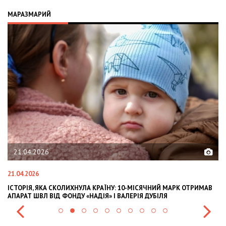
МАРАЗМАРИЙ
21.04.2026
21.04.2026
02
ІСТОРІЯ, ЯКА СКОЛИХНУЛА КРАЇНУ: 10-МІСЯЧНИЙ МАРК ОТРИМАВ
OL
АПАРАТ ШВЛ ВІД ФОНДУ «НАДІЯ» І ВАЛЕРІЯ ДУБІЛЯ
IN