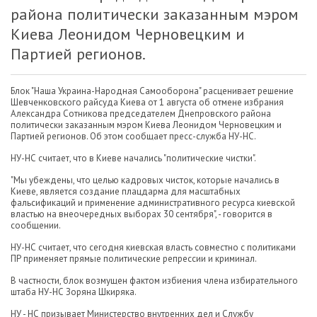
района политически заказанным мэром
Киева Леонидом Черновецким и
Партией регионов.
Блок "Наша Украина-Народная Самооборона" расценивает решение
Шевченковского райсуда Киева от 1 августа об отмене избрания
Александра Сотникова председателем Днепровского района
политически заказанным мэром Киева Леонидом Черновецким и
Партией регионов. Об этом сообщает пресс-служба НУ-НС.
НУ-НС считает, что в Киеве начались "политические чистки".
"Мы убеждены, что целью кадровых чисток, которые начались в
Киеве, является создание плацдарма для масштабных
фальсификаций и применение административного ресурса киевской
властью на внеочередных выборах 30 сентября", - говорится в
сообщении.
НУ-НС считает, что сегодня киевская власть совместно с политиками
ПР применяет прямые политические репрессии и криминал.
В частности, блок возмущен фактом избиения члена избирательного
штаба НУ-НС Зоряна Шкиряка.
НУ - НС призывает Министерство внутренних дел и Службу