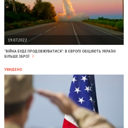
19.07.2022
"ВІЙНА БУДЕ ПРОДОВЖУВАТИСЯ": В ЄВРОПІ ОБІЦЯЮТЬ УКРАЇНІ
БІЛЬШЕ ЗБРОЇ
УВИДЕНО