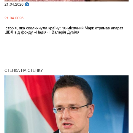
21.04.2026
02
21.04.2026
02
Історія, яка сколихнула країну: 10-місячний Марк отримав апарат
Ol
ШВЛ від фонду «Надія» і Валерія Дубіля
In
СТЕНКА НА СТЕНКУ