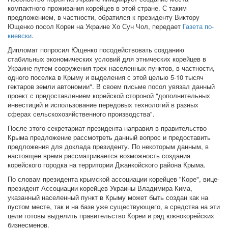
компактного проживания корейцев в этой стране. С таким
предложением, в частности, обратился к президенту Виктору
Ющенко посол Кореи на Украине Хо Сун Чол, передает
Газета по-
киевски
.
Дипломат попросил Ющенко посодействовать созданию
стабильных экономических условий для этнических корейцев в
Украине путем сооружения трех населенных пунктов, в частности,
одного поселка в Крыму и выделения с этой целью 5-10 тысяч
гектаров земли автономии". В своем письме посол увязал данный
проект с предоставлением корейской стороной "дополнительных
инвестиций и использование передовых технологий в разных
сферах сельскохозяйственного производства".
После этого секретариат президента направил в правительство
Крыма предложение рассмотреть данный вопрос и предоставить
предложения для доклада президенту. По некоторым данным, в
настоящее время рассматривается возможность создания
корейского городка на территории Джанкойского района Крыма.
По словам президента крымской ассоциации корейцев "Коре", вице-
президент Ассоциации корейцев Украины Владимира Кима,
указанный населенный пункт в Крыму может быть создан как на
пустом месте, так и на базе уже существующего, а средства на эти
цели готовы выделить правительство Кореи и ряд южнокорейских
бизнесменов.