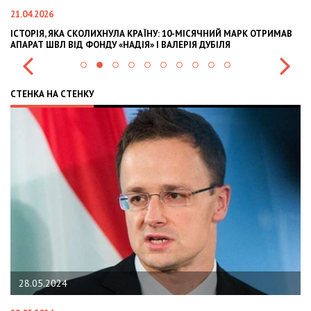
21.04.2026
02
ІСТОРІЯ, ЯКА СКОЛИХНУЛА КРАЇНУ: 10-МІСЯЧНИЙ МАРК ОТРИМАВ
OL
АПАРАТ ШВЛ ВІД ФОНДУ «НАДІЯ» І ВАЛЕРІЯ ДУБІЛЯ
IN
СТЕНКА НА СТЕНКУ
28.05.2024