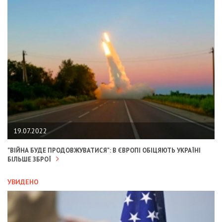
19.07.2022
"ВІЙНА БУДЕ ПРОДОВЖУВАТИСЯ": В ЄВРОПІ ОБІЦЯЮТЬ УКРАЇНІ
БІЛЬШЕ ЗБРОЇ
УВИДЕНО