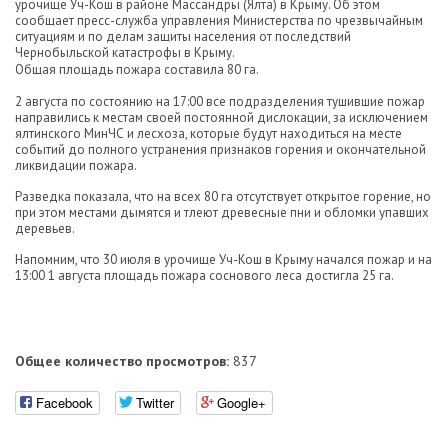
урочище Уч-Кош в районе Массандры (Ялта) в Крыму. Об этом
сообщает пресс-служба управления Министерства по чрезвычайным
ситуациям и по делам защиты населения от последствий
Чернобыльской катастрофы в Крыму.
Общая площадь пожара составила 80 га.
2 августа по состоянию на 17:00 все подразделения тушившие пожар
направились к местам своей постоянной дислокации, за исключением
ялтинского МинЧС и лесхоза, которые будут находиться на месте
событий до полного устранения признаков горения и окончательной
ликвидации пожара.
Разведка показала, что на всех 80 га отсутствует открытое горение, но
при этом местами дымятся и тлеют древесные пни и обломки упавших
деревьев.
Напомним, что 30 июля в урочище Уч-Кош в Крыму начался пожар и на
13:00 1 августа площадь пожара соснового леса достигла 25 га.
Общее количество просмотров:
837
Facebook
Twitter
Google+