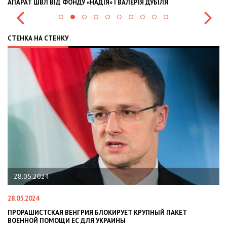
АПАРАТ ШВЛ ВІД ФОНДУ «НАДІЯ» І ВАЛЕРІЯ ДУБІЛЯ
IN
СТЕНКА НА СТЕНКУ
28.05.2024
28.05.2024
22
ПРОРАШИСТСКАЯ ВЕНГРИЯ БЛОКИРУЕТ КРУПНЫЙ ПАКЕТ
Н
ВОЕННОЙ ПОМОЩИ ЕС ДЛЯ УКРАИНЫ
СИ