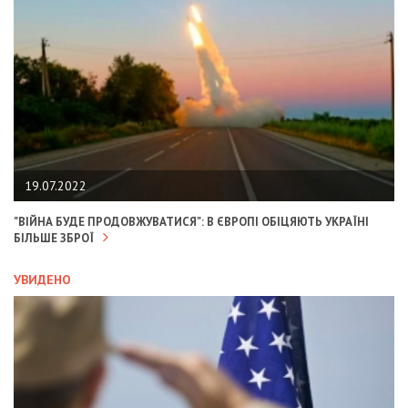
19.07.2022
"ВІЙНА БУДЕ ПРОДОВЖУВАТИСЯ": В ЄВРОПІ ОБІЦЯЮТЬ УКРАЇНІ
БІЛЬШЕ ЗБРОЇ
УВИДЕНО