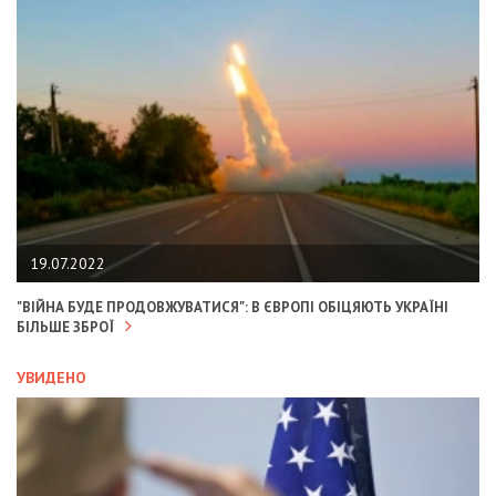
19.07.2022
"ВІЙНА БУДЕ ПРОДОВЖУВАТИСЯ": В ЄВРОПІ ОБІЦЯЮТЬ УКРАЇНІ
БІЛЬШЕ ЗБРОЇ
УВИДЕНО