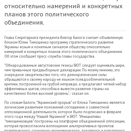
относительно намерений и конкретных
планов этого политического
объединения.
Глава Секретариата президента Виктор Балога считает объявленную
блоком Юлии Тимошенко программу стратегического развития
Украины ясным и понятным сигналом обществу относительно
намерений и конкретных планов этого политического объединения.
Об этом сообщает пресс-служба главы государства.
"Обнародованные августовские тезисы БЮТ следует оценивать шире,
чем привычные предвыборные декларации. По моему мнению, это
очередное свидетельство того, что демократические силы
обращаются к своему народу не языком псевдообличительной
критики, построенной на грубой неправде, а предлагают четкий набор
эффективных шагов, способных вывести развитие страны на
качественно более высокий уровень", - сказал он.
По словам Балоги, "Украинский прорыв" от блока Тимошенко является
логическим развитием положений соглашения о совместной
оппозиционной деятельности, которое было подписано в феврале
этого года между "Нашей Украиной" и БЮТ. "Инициативы
"тимошенковцев" построены на платформе объединенной оппозиции,
которая провозгласила воплощение альтернативных проектов
политического, социально-экономического, духовного и культурного