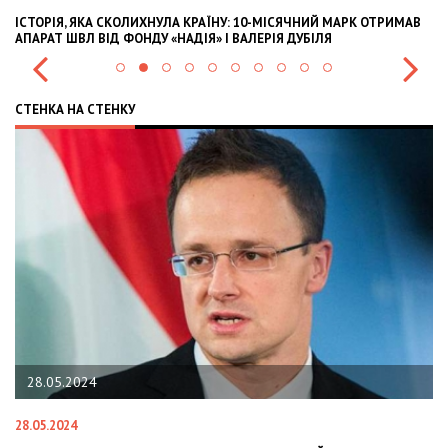
ІСТОРІЯ, ЯКА СКОЛИХНУЛА КРАЇНУ: 10-МІСЯЧНИЙ МАРК ОТРИМАВ
OL
АПАРАТ ШВЛ ВІД ФОНДУ «НАДІЯ» І ВАЛЕРІЯ ДУБІЛЯ
IN
СТЕНКА НА СТЕНКУ
28.05.2024
28.05.2024
22