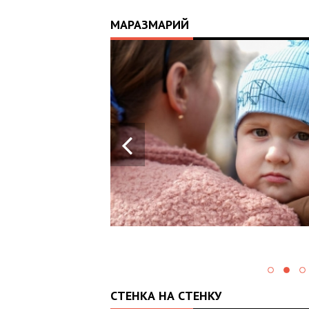
МАРАЗМАРИЙ
17:25
ИЙ
ЦЬ
 ОТРИМАВ
У ВОЄННИХ
Х В
СТЕНКА НА СТЕНКУ