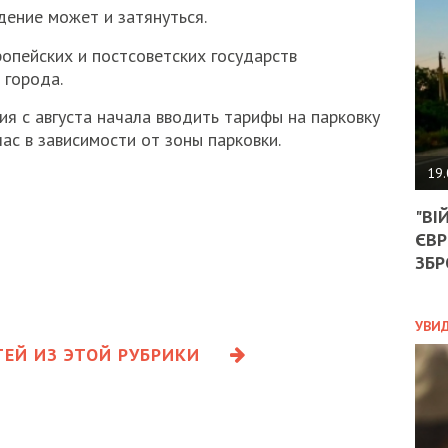
АГЕ
дение может и затянуться.
УГО
РОЗ
ропейских и постсоветских государств
НА
 города.
ЗАК
я с августа начала вводить тарифы на парковку
/час в зависимости от зоны парковки.
ЭКО
19.
ТРА
"ВІ
ОБГ
ЄВР
СКА
САН
ЗБР
ПРО
“ПІ
ПОТ
УВИ
ЕЙ ИЗ ЭТОЙ РУБРИКИ
ПОЛ
УКР