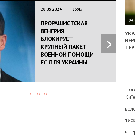
28.05.2024
13:43
ПОЛ
ВИМ
04.
ПРОРАШИСТСКАЯ
ЖОР
ВЕНГРИЯ
РЕА
УКР
БЛОКИРУЕТ
ВЛА
ВЕР
НА
КРУПНЫЙ ПАКЕТ
ТЕР
ВБИ
ВОЕННОЙ ПОМОЩИ
ВІЙ
ЕС ДЛЯ УКРАИНЫ
ТЦК
Пог
Киї
воло
тиск
віте