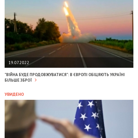
19.07.2022
"ВІЙНА БУДЕ ПРОДОВЖУВАТИСЯ": В ЄВРОПІ ОБІЦЯЮТЬ УКРАЇНІ
БІЛЬШЕ ЗБРОЇ
УВИДЕНО