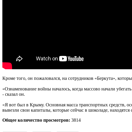
Кроме того, он пожаловался, на сотрудников «Беркута», которы
«Ознаменование войны началось, когда массово начали убегать
- сказал он.
«Я вот был в Крыму. Основная масса транспортных средств, осо
вывезли свои капиталы, которые сейчас в шоколаде, находятся 
Общее количество просмотров:
3814