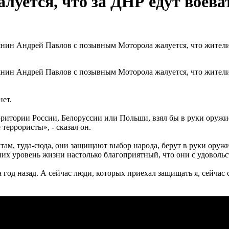
луется, что за ДНР едут воеват
ин Андрей Павлов с позывным Моторола жалуется, что жители Д
ин Андрей Павлов с позывным Моторола жалуется, что жители Д
нет.
итории России, Белоруссии или Польши, взял бы в руки оружие
террористы», - сказал он.
там, туда-сюда, они защищают выбор народа, берут в руки оружие
у них уровень жизни настолько благоприятный, что они с удоволь
а год назад. А сейчас люди, которых приехал защищать я, сейчас