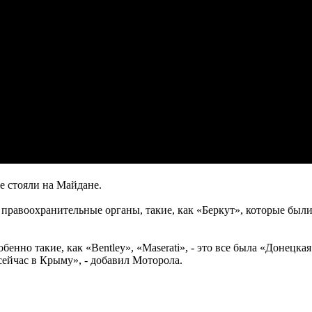
е стояли на Майдане.
 правоохранительные органы, такие, как «Беркут», которые был
бенно такие, как «Bentley», «Maserati», - это все была «Донецка
сейчас в Крыму», - добавил Моторола.