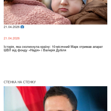
21.04.2026
02
21.04.2026
02
Історія, яка сколихнула країну: 10-місячний Марк отримав апарат
Ol
ШВЛ від фонду «Надія» і Валерія Дубіля
In
СТЕНКА НА СТЕНКУ