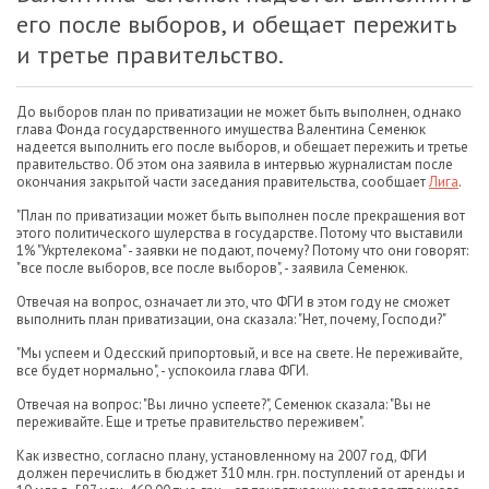
его после выборов, и обещает пережить
и третье правительство.
До выборов план по приватизации не может быть выполнен, однако
глава Фонда государственного имущества Валентина Семенюк
надеется выполнить его после выборов, и обещает пережить и третье
правительство. Об этом она заявила в интервью журналистам после
окончания закрытой части заседания правительства, сообщает
Лига
.
"План по приватизации может быть выполнен после прекращения вот
этого политического шулерства в государстве. Потому что выставили
1% "Укртелекома" - заявки не подают, почему? Потому что они говорят:
"все после выборов, все после выборов", - заявила Семенюк.
Отвечая на вопрос, означает ли это, что ФГИ в этом году не сможет
выполнить план приватизации, она сказала: "Нет, почему, Господи?"
"Мы успеем и Одесский припортовый, и все на свете. Не переживайте,
все будет нормально", - успокоила глава ФГИ.
Отвечая на вопрос: "Вы лично успеете?", Семенюк сказала: "Вы не
переживайте. Еще и третье правительство переживем".
Как известно, согласно плану, установленному на 2007 год, ФГИ
должен перечислить в бюджет 310 млн. грн. поступлений от аренды и