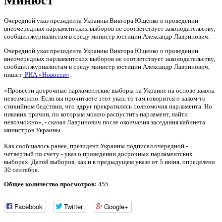
Минюст
Очередной указ президента Украины Виктора Ющенко о проведении
внеочередных парламентских выборов не соответствует законодательству,
сообщил журналистам в среду министр юстиции Александр Лавринович.
Очередной указ президента Украины Виктора Ющенко о проведении
внеочередных парламентских выборов не соответствует законодательству,
сообщил журналистам в среду министр юстиции Александр Лавринович,
пишет
РИА «Новости»
.
«Провести досрочные парламентские выборы на Украине на основе закона
невозможно. Если вы прочитаете этот указ, то там говорится о каком-то
стихийном бедствии, что вдруг прекратились полномочия парламента. Но
никаких причин, по которым можно распустить парламент, найти
невозможно», - сказал Лавринович после окончания заседания кабинета
министров Украины.
Как сообщалось ранее, президент Украины подписал очередной -
четвертый по счету - указ о проведении досрочных парламентских
выборах. Датой выборов, как и в предыдущем указе от 5 июня, определено
30 сентября.
Общее количество просмотров:
455
Facebook
Twitter
Google+