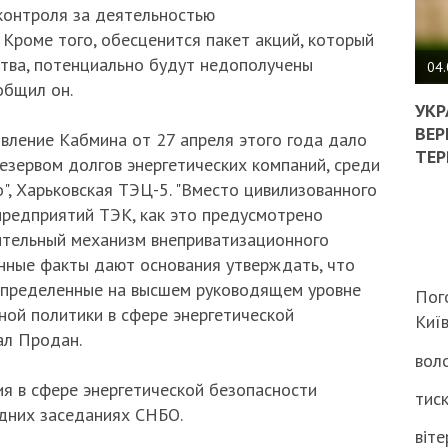
контроля за деятельностью
ПОЛ
 Кроме того, обесценится пакет акций, который
ства, потенциально будут недополучены
ВИМ
04.
общил он.
ЖОР
РЕА
УКР
ВЛА
ВЕР
вление Кабмина от 27 апреля этого года дало
НА
ТЕР
езервом долгов энергетических компаний, среди
ВБИ
о", Харьковская ТЭЦ-5. "Вместо цивилизованного
ВІЙ
ТЦК
предприятий ТЭК, как это предусмотрено
ительный механизм внеприватизационного
нные факты дают основания утверждать, что
 определенные на высшем руководящем уровне
Пог
ной политики в сфере энергетической
Киї
ал Продан.
воло
я в сфере энергетической безопасности
тиск
дних заседаниях СНБО.
віте