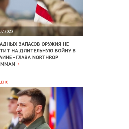
ЩИТЬ
НОМІКУ
РЩИНИ
07.2022
АН
АДНЫХ ЗАПАСОВ ОРУЖИЯ НЕ
ТИТ НА ДЛИТЕЛЬНУЮ ВОЙНУ В
АИНЕ - ГЛАВА NORTHROP
ИТИКА
10.02.2025
UMMAN
МВС
ДОВЖУЄ
АНЯТИ
ЛЯНТІВ
ДЕНО
УНІНА
ОЛОВА:
І
РОБИЦІ
АВ