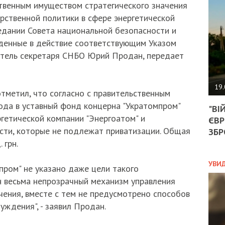
АГЕ
твенным имуществом стратегического значения
УГО
рственной политики в сфере энергетической
РОЗ
едании Совета национальной безопасности и
НА
еденные в действие соответствующим Указом
ЗАК
итель секретаря СНБО Юрий Продан, передает
ЭКО
19.
тметил, что согласно с правительственным
ТРА
ода в уставный фонд концерна "Укратомпром"
"ВІ
ОБГ
гетической компании "Энергоатом" и
ЄВР
СКА
ти, которые не подлежат приватизации. Общая
САН
ЗБР
ПРО
 грн.
“ПІ
ПОТ
УВИ
пром" не указано даже цели такого
н весьма непрозрачный механизм управления
чения, вместе с тем не предусмотрено способов
ПОЛ
ждения", - заявил Продан.
УКР