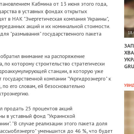
ДО
становлением Кабмина от 13 июня этого года,
ЄС
дарства в уставных фондах открытых
ЗНИ
ят в НАК "Энергетическая компания Украины",
ЕКО
ереданных акций и их номинальной стоимости.
УГО
-
18.
 для "размывания" государственного пакета
ОРБ
ЗАП
ХВА
 обратил внимание на распоряжение
УКР
ПОЛ
а, по которому строительство стратегически
GR
дроаккумулирующей станции, в которую уже
ПРО
т государственной компании "Укргидроэнерго" к
ДОГ
УХИ
УВИ
, по его словам, ей безосновательно
ШАБ
ктроэнергию.
ТА
НІК
 продать 25 процентов акций
НОВ
ПОД
ны в уставный фонд "Украинской
СПР
ии". "В случае реализации этого пакета доля
кассыоблэнерго" уменьшится до 46 %, что будет