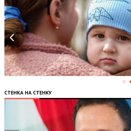
КРАЇНУ:
АВ
ДІЯ» І
СТЕНКА НА СТЕНКУ
РИЯ
ПАКЕТ