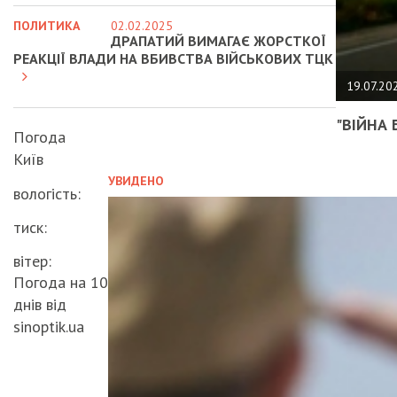
ПОЛИТИКА
02.02.2025
ДРАПАТИЙ ВИМАГАЄ ЖОРСТКОЇ
РЕАКЦІЇ ВЛАДИ НА ВБИВСТВА ВІЙСЬКОВИХ ТЦК
19.07.20
"ВІЙНА 
Погода
Київ
УВИДЕНО
вологість:
тиск:
вітер:
Погода на 10
днів від
sinoptik.ua