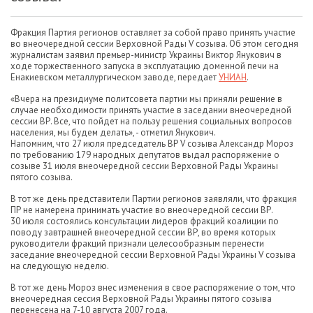
Фракция Партия регионов оставляет за собой право принять участие
во внеочередной сессии Верховной Рады V созыва. Об этом сегодня
журналистам заявил премьер-министр Украины Виктор Янукович в
ходе торжественного запуска в эксплуатацию доменной печи на
Енакиевском металлургическом заводе, передает
УНИАН
.
«Вчера на президиуме политсовета партии мы приняли решение в
случае необходимости принять участие в заседании внеочередной
сессии ВР. Все, что пойдет на пользу решения социальных вопросов
населения, мы будем делать», - отметил Янукович.
Напомним, что 27 июля председатель ВР V созыва Александр Мороз
по требованию 179 народных депутатов выдал распоряжение о
созыве 31 июля внеочередной сессии Верховной Рады Украины
пятого созыва.
В тот же день представители Партии регионов заявляли, что фракция
ПР не намерена принимать участие во внеочередной сессии ВР.
30 июля состоялись консультации лидеров фракций коалиции по
поводу завтрашней внеочередной сессии ВР, во время которых
руководители фракций признали целесообразным перенести
заседание внеочередной сессии Верховной Рады Украины V созыва
на следующую неделю.
В тот же день Мороз внес изменения в свое распоряжение о том, что
внеочередная сессия Верховной Рады Украины пятого созыва
перенесена на 7-10 августа 2007 года.