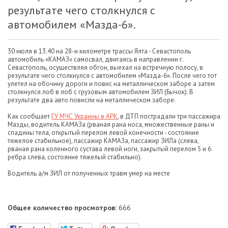
результате чего столкнулся с
автомобилем «Мазда-6».
30 июля в 13.40 на 28-и километре трассы Ялта - Севастополь
автомобиль «КАМАЗ» самосвал, двигаясь в направлении г.
Севастополь, осуществляя обгон, выехал на встречную полосу, в
результате чего столкнулся с автомобилем «Мазда-6». После чего тот
улетел на обочину дороги и повис на металлическом заборе а затем
столкнулся лоб в лоб с грузовым автомобилем ЗИЛ (Бычок). В
результате два авто повисли на металлическом заборе.
Как сообщает
ГУ МЧС Украины в АРК
, в ДТП пострадали три пассажира
Мазды, водитель КАМАЗа (рваная рана носа, множественные раны и
спадины тела, открытый перелом левой конечности - состояние
тяжелое стабильное), пассажир КАМАЗа, пассажир ЗИЛа (слева,
рваная рана коленного сустава левой ноги, закрытый перелом 5 и 6
ребра слева, состояние тяжелый стабильно).
Водитель а/м ЗИЛ от полученных травм умер на месте
Общее количество просмотров:
666