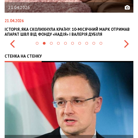
21.04.2026
21.04.2026
02
ІСТОРІЯ, ЯКА СКОЛИХНУЛА КРАЇНУ: 10-МІСЯЧНИЙ МАРК ОТРИМАВ
OL
АПАРАТ ШВЛ ВІД ФОНДУ «НАДІЯ» І ВАЛЕРІЯ ДУБІЛЯ
IN
СТЕНКА НА СТЕНКУ