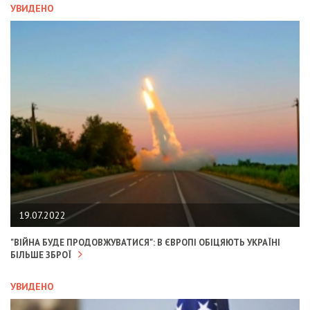
УВИДЕНО
19.07.2022
"ВІЙНА БУДЕ ПРОДОВЖУВАТИСЯ": В ЄВРОПІ ОБІЦЯЮТЬ УКРАЇНІ
БІЛЬШЕ ЗБРОЇ
УВИДЕНО