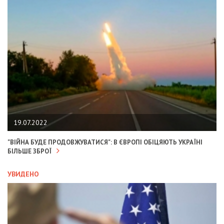
19.07.2022
"ВІЙНА БУДЕ ПРОДОВЖУВАТИСЯ": В ЄВРОПІ ОБІЦЯЮТЬ УКРАЇНІ
БІЛЬШЕ ЗБРОЇ
УВИДЕНО