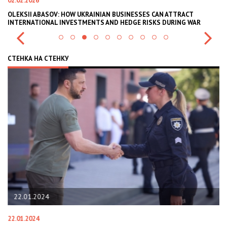
02.02.2026
11
В
OLEKSII ABASOV: HOW UKRAINIAN BUSINESSES CAN ATTRACT
В
INTERNATIONAL INVESTMENTS AND HEDGE RISKS DURING WAR
В
СТЕНКА НА СТЕНКУ
22.01.2024
22.01.2024
28