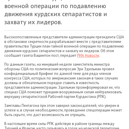
военной операции по подавлению
движения курдских сепаратистов и
захвату их лидеров.
Высокопоставленные представители администрации президента США
в обстановке секретности разрабатывают вместе с представителями
правительства Турции план тайной военной операции по подавлению
движения курдских сепаратистов и захвату их лидеров. Об этом
сообщает газета Вашинтон пост, передает
РИА Новости
.
По данным газеты, на минувшей неделе заместитель министра
обороны США по политическим вопросам Эри Эдельман провел
конфиденциальный брифинг по данной теме для ряда членов
конгресса США, которых по американским законам в таких случаях
должны в обязательном порядке ставить в известность
представители администрации. Эдельман проинформировал их, что
спецназ США поможет турецким вооруженным силам нейтрализовать
верхушку сепаратистской Рабочей партии Курдистана (РПК).
Замглавы Пентагона при этом заверил законодателей, что уверен в
успехе и, в случае необходимости, проведение спецоперации может
быть скрыто, что даст возможность ее отрицать.
В настоящее время силы PПK действую в районе границы между
Турцией и Ираком, часто скрываясь в горах на иракской территории,