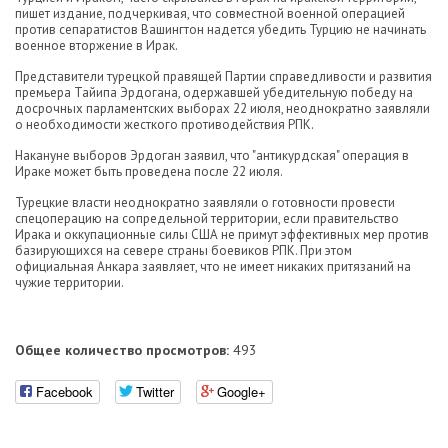
пишет издание, подчеркивая, что совместной военной операцией
против сепаратистов Вашингтон надется убедить Турцию не начинать
военное вторжение в Ирак.
Представители турецкой правящей Партии справедливости и развития
премьера Тайипа Эрдогана, одержавшей убедительную победу на
досрочных парламентских выборах 22 июля, неоднократно заявляли
о необходимости жесткого противодействия РПК.
Накануне выборов Эрдоган заявил, что "антикурдская" операция в
Ираке может быть проведена после 22 июля.
Турецкие власти неоднократно заявляли о готовности провести
спецоперацию на сопредельной территории, если правительство
Ирака и оккупационные силы США не примут эффективных мер против
базирующихся на севере страны боевиков РПК. При этом
официальная Анкара заявляет, что не имеет никаких притязаний на
чужие территории.
Общее количество просмотров:
493
Facebook
Twitter
Google+