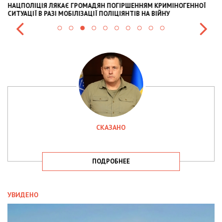
НАЦПОЛІЦІЯ ЛЯКАЄ ГРОМАДЯН ПОГІРШЕННЯМ КРИМІНОГЕННОЇ
У
СИТУАЦІЇ В РАЗІ МОБІЛІЗАЦІЇ ПОЛІЦІЯНТІВ НА ВІЙНУ
С
СКАЗАНО
ПОДРОБНЕЕ
УВИДЕНО