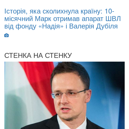
Історія, яка сколихнула країну: 10-
O
місячний Марк отримав апарат ШВЛ
B
від фонду «Надія» і Валерія Дубіля
I
W
СТЕНКА НА СТЕНКУ