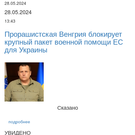
28.05.2024
22
28.05.2024
2
13:43
16
Прорашистская Венгрия блокирует
Н
крупный пакет военной помощи ЕС
п
і
для Украины
р
Сказано
подробнее
УВИДЕНО