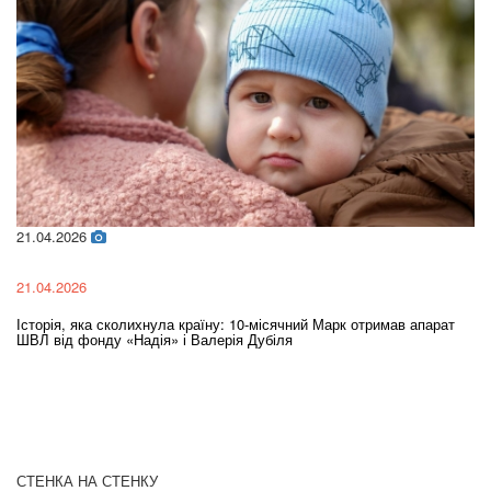
21.04.2026
02
21.04.2026
02
Історія, яка сколихнула країну: 10-місячний Марк отримав апарат
Ol
ШВЛ від фонду «Надія» і Валерія Дубіля
In
СТЕНКА НА СТЕНКУ