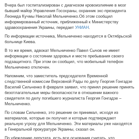
Вчера был госпитализирован с диагнозом кровоизлияние в мозг
бывший майор Управления Госохраны, охранник экс-президента
Леонида Кучмы Николай Мельниченко.Об этом сообщил
информированный источник, приближенный к Министерству
здравоохранения Украины, передает
УНИАН
.
По информации источника, Мельниченко находится в Октябрьской
больнице Киева.
В то же время, адвокат Мельниченко Павел Сычов не имеет
информации о состоянии здоровья и месте пребывания своего
подзащитного. При этом он сообщил, что мобильный телефон
Мельниченко отключен.
Напомним, что заместитель председателя Временной
следственной комиссии Верховной Рады по делу Георгия Гонгадзе
Василий Сильченко 8 февраля заявил, что принял решение принять
безотлагательные меры безопасности в отношении важного
свидетеля по делу погибшего журналиста Георгия Гонгадзе –
Мельниченко.
По словам Сильченко, это решение он принимал, исходя из
материалов, которые он получил и которые подтверждают
реальную угрозу для Мельниченко. Эти материалы уже находятся
в Генеральной прокуратуре Украины, сказал он.
По убеждению депутата, есть все основания считать, что