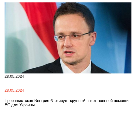
28.05.2024
22
28.05.2024
22
Прорашистская Венгрия блокирует крупный пакет военной помощи
На
ЕС для Украины
ра