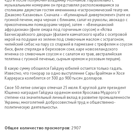
«До и после полуночи» Владимир Молчанов. Параллельно с
музыкальными номерами он представлял расположившимся за
столиками двумстам гостям именинника «гастрономический театр им.
Джакомо Казановы». Сначала – «Кулинарный дивертисмент» (пате из
гусиной печени, икра черная с блинами, салат из рукколы, авокадо с
прикопченными помидорами черри), затем – «Венецианский
афродизиак» (филе омара под горчичным соусом) и «Яства
Бахчисарайского дворца» (фаланги камчатского краба с осетровой
икрой на подушке из зелени под сливочным маслом с эстрагоном,
чилийский сибас на пару со спаржей в пармезане с трюфелем и соусом
биск, филе стерляди в березовом соке, каре новозеландского
ягненка со сливочным соусом и с салатом из трав, австралийская
телятина с гусиной печенью, сырным кремом и розовым перцем).
В какую сумму обошелся Гайдуку юбилей остается только гадать.
Известно, что гонорар за одно выступление Сары Брайтман и Хосе
Каррераса колеблется от 300 до 900 тысяч долларов.
Свое 50-летие олигарх отмечал 25 июля. К круглой дате президент
Ющенко наградил Гайдука орденом князя Ярослава Мудрого V
степени «за значительный личный вклад в развитие промышленности
Украины, многолетний добросовестный труд и общественно-
политическую деятельность».
Общее количество просмотров:
2907