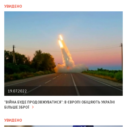
УВИДЕНО
19.07.2022
"ВІЙНА БУДЕ ПРОДОВЖУВАТИСЯ": В ЄВРОПІ ОБІЦЯЮТЬ УКРАЇНІ
БІЛЬШЕ ЗБРОЇ
УВИДЕНО