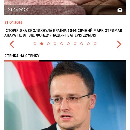
21.04.2026
21.04.2026
02
ІСТОРІЯ, ЯКА СКОЛИХНУЛА КРАЇНУ: 10-МІСЯЧНИЙ МАРК ОТРИМАВ
OL
АПАРАТ ШВЛ ВІД ФОНДУ «НАДІЯ» І ВАЛЕРІЯ ДУБІЛЯ
IN
СТЕНКА НА СТЕНКУ