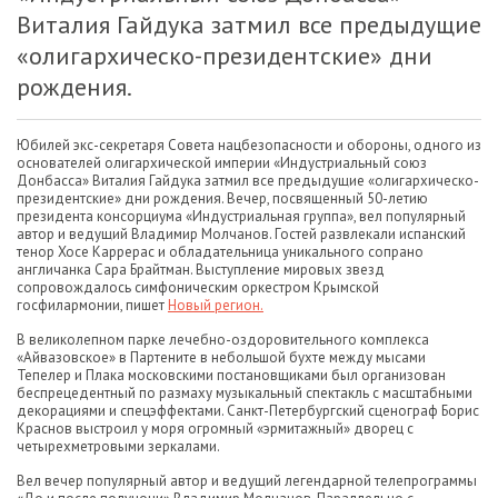
Виталия Гайдука затмил все предыдущие
«олигархическо-президентские» дни
рождения.
Юбилей экс-секретаря Совета нацбезопасности и обороны, одного из
основателей олигархической империи «Индустриальный союз
Донбасса» Виталия Гайдука затмил все предыдущие «олигархическо-
президентские» дни рождения. Вечер, посвященный 50-летию
президента консорциума «Индустриальная группа», вел популярный
автор и ведущий Владимир Молчанов. Гостей развлекали испанский
тенор Хосе Каррерас и обладательница уникального сопрано
англичанка Сара Брайтман. Выступление мировых звезд
сопровождалось симфоническим оркестром Крымской
госфилармонии, пишет
Новый регион.
В великолепном парке лечебно-оздоровительного комплекса
«Айвазовское» в Партените в небольшой бухте между мысами
Тепелер и Плака московскими постановщиками был организован
беспрецедентный по размаху музыкальный спектакль с масштабными
декорациями и спецэффектами. Санкт-Петербургский сценограф Борис
Краснов выстроил у моря огромный «эрмитажный» дворец с
четырехметровыми зеркалами.
Вел вечер популярный автор и ведущий легендарной телепрограммы